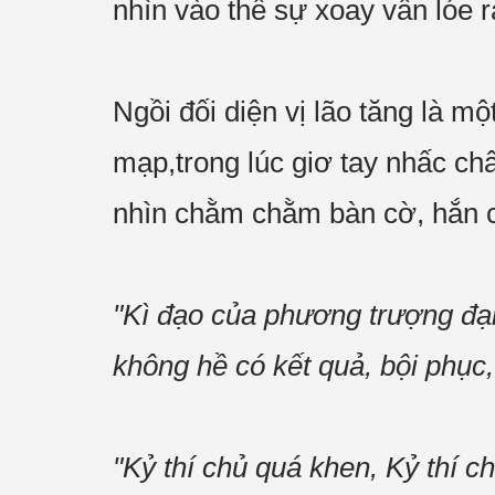
nhìn vào thế sự xoay vần lóe r
Ngồi đối diện vị lão tăng là 
mạp,trong lúc giơ tay nhấc châ
nhìn chằm chằm bàn cờ, hắn c
"Kì đạo của phương trượng đại 
không hề có kết quả, bội phục,
"Kỷ thí chủ quá khen, Kỷ thí ch