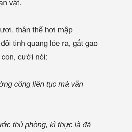
ạn vật.
mươi, thân thể hơi mập
ôi tinh quang lóe ra, gắt gao
con, cười nói:
ường công liên tục mà vẫn
ước thủ phòng, kì thực là đã