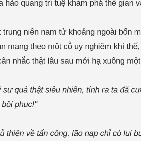
a hào quang trí tuệ khám phá thế gian v
một trung niên nam tử khoảng ngoài bốn 
n mang theo một cỗ uy nghiêm khí thế, đ
ân nhắc thật lâu sau mới hạ xuống một 
sư quả thật siêu nhiên, tính ra ta đã c
 bội phục!"
ủ thiện về tấn công, lão nạp chỉ có lui b