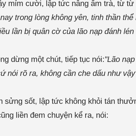
 mỉm cười, lập tức nâng ấm trà, từ từ 
 nay trong lòng không yên, tinh thần th
iều lần bị quân cờ của lão nạp đánh lén 
g dừng một chút, tiếp tục nói:
"Lão nạp 
cứ nói rõ ra, không cần che dấu như vậy
n sửng sốt, lập tức không khỏi tán thưở
ũng liền đem chuyện kể ra, nói: