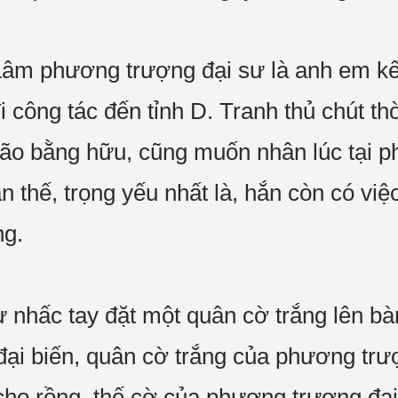
âm phương trượng đại sư là anh em kế
i công tác đến tỉnh D. Tranh thủ chút th
ão bằng hữu, cũng muốn nhân lúc tại ph
n thế, trọng yếu nhất là, hắn còn có v
g.
 nhấc tay đặt một quân cờ trắng lên bàn
 đại biến, quân cờ trắng của phương tr
cho rồng, thế cờ của phương trượng đại