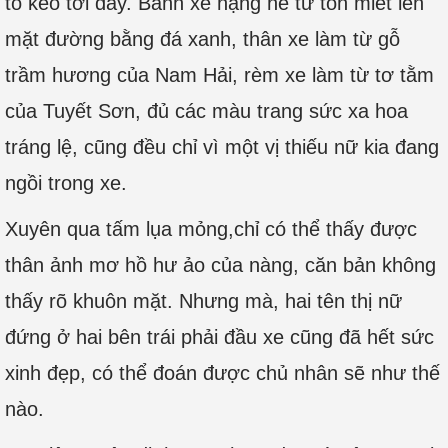
to kéo tới đây. Bánh xe nặng nề từ tốn miết lên
mặt đường bằng đá xanh, thân xe làm từ gỗ
trầm hương của Nam Hải, rèm xe làm từ tơ tằm
của Tuyết Sơn, đủ các màu trang sức xa hoa
tráng lệ, cũng đều chỉ vì một vị thiếu nữ kia đang
ngồi trong xe.
Xuyên qua tấm lụa mỏng,chỉ có thể thấy được
thân ảnh mơ hồ hư ảo của nàng, căn bản không
thấy rõ khuôn mặt. Nhưng mà, hai tên thị nữ
đứng ở hai bên trái phải đầu xe cũng đã hết sức
xinh đẹp, có thể đoán được chủ nhân sẽ như thế
nào.