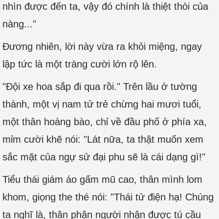
nhìn được đến ta, vậy đó chính là thiệt thòi của
nàng..."
Đương nhiên, lời này vừa ra khỏi miệng, ngay
lập tức là một tràng cười lớn rộ lên.
"Đội xe hoa sắp đi qua rồi." Trên lầu ở tường
thành, một vị nam tử trẻ chừng hai mươi tuổi,
một thân hoàng bào, chỉ về đầu phố ở phía xa,
mỉm cười khẽ nói: "Lát nữa, ta thật muốn xem
sắc mặt của ngự sử đại phu sẽ là cái dạng gì!"
Tiểu thái giám áo gấm mũ cao, thân mình lom
khom, giọng the thé nói: "Thái tử điện hạ! Chúng
ta nghĩ là, thân phận người nhận được tú cầu