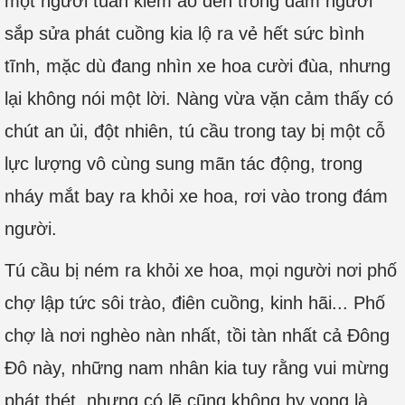
một người tuần kiểm áo đen trong đám người
sắp sửa phát cuồng kia lộ ra vẻ hết sức bình
tĩnh, mặc dù đang nhìn xe hoa cười đùa, nhưng
lại không nói một lời. Nàng vừa vặn cảm thấy có
chút an ủi, đột nhiên, tú cầu trong tay bị một cỗ
lực lượng vô cùng sung mãn tác động, trong
nháy mắt bay ra khỏi xe hoa, rơi vào trong đám
người.
Tú cầu bị ném ra khỏi xe hoa, mọi người nơi phố
chợ lập tức sôi trào, điên cuồng, kinh hãi... Phố
chợ là nơi nghèo nàn nhất, tồi tàn nhất cả Đông
Đô này, những nam nhân kia tuy rằng vui mừng
phát thét, nhưng có lẽ cũng không hy vọng là