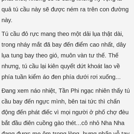
quả tú cầu này sẽ được ném ra trên con đường
này.
Tú cầu đỏ rực mang theo một dải lụa thật dài,
trong nháy mắt đã bay đến điểm cao nhất, dây
lụa tung bay theo gió, muôn vàn tư thế. Thế
nhưng, tú cầu lại kiên quyết dứt khoát lao về
phía tuần kiểm áo đen phía dưới rơi xuống...
Đang xem náo nhiệt, Tần Phi ngạc nhiên thấy tú
cầu bay đến ngực mình, bên tai tức thì chấn
động đến phát điếc vì mọi người ở phố chợ đèu
bắt đầu điên cuồng gào thét...cô nhỏ Nha Nha
đang được mẹ ôm trong lòng, hưng phấn vỗ tay