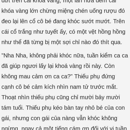
đứt trên cái khóa vàng, một lần nữa đem cái
khóa vàng lớn chừng miệng chén uống rượu đó
đeo lại lên cổ cô bé đang khóc sướt mướt. Trên
cái cổ trắng như tuyết ấy, có một vệt hồng hồng
như thể đã từng bị một sợi chỉ nào đó thít qua.
"Nha Nha, không phải khóc nữa, tuần kiểm ca ca
đã giúp ngươi lấy lại khoá vàng rồi này. Còn
không mau cảm ơn ca ca?" Thiếu phụ đứng
cạnh cô bé cảm kích nhìn nam tử trước mắt.
Thoạt nhìn thiếu phụ cũng chỉ mười bảy mười
tám tuổi. Thiếu phụ kéo bàn tay nhỏ bé của con
gái, nhưng con gái của nàng vẫn khóc không
ngừng, ngay cả một tiếng cám ơn đối với vị tuần