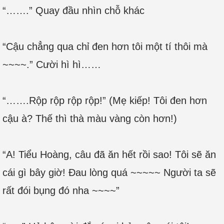
“…….” Quay đầu nhìn chỗ khác
“Cậu chẳng qua chỉ đen hơn tôi một tí thôi mà
~~~~.” Cười hì hì……
“…….Rộp rộp rộp rộp!” (Mẹ kiếp! Tôi đen hơn
cậu à? Thế thì thà màu vàng còn hơn!)
“A! Tiểu Hoàng, câu đã ăn hết rồi sao! Tôi sẽ ăn
cái gì bây giờ! Đau lòng quá ~~~~~ Người ta sẽ
rất đói bụng đó nha ~~~~”