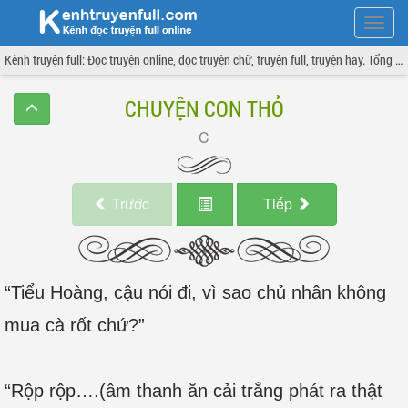
Hiện
menu
Kênh truyện full: Đọc truyện online, đọc truyện chữ, truyện full, truyện hay. Tổng hợp đầy đủ và cập nhật liên tục.
CHUYỆN CON THỎ
Trước
Tiếp
“Tiểu Hoàng, cậu nói đi, vì sao chủ nhân không
mua cà rốt chứ?”
“Rộp rộp….(âm thanh ăn cải trắng phát ra thật