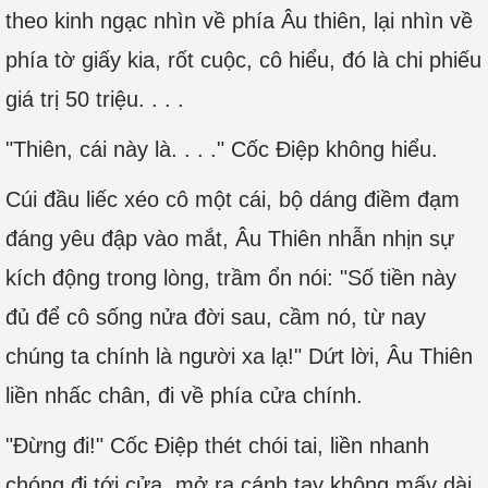
theo kinh ngạc nhìn về phía Âu thiên, lại nhìn về
phía tờ giấy kia, rốt cuộc, cô hiểu, đó là chi phiếu
giá trị 50 triệu. . . .
"Thiên, cái này là. . . ." Cốc Điệp không hiểu.
Cúi đầu liếc xéo cô một cái, bộ dáng điềm đạm
đáng yêu đập vào mắt, Âu Thiên nhẫn nhịn sự
kích động trong lòng, trầm ổn nói: "Số tiền này
đủ để cô sống nửa đời sau, cầm nó, từ nay
chúng ta chính là người xa lạ!" Dứt lời, Âu Thiên
liền nhấc chân, đi về phía cửa chính.
"Đừng đi!" Cốc Điệp thét chói tai, liền nhanh
chóng đi tới cửa, mở ra cánh tay không mấy dài