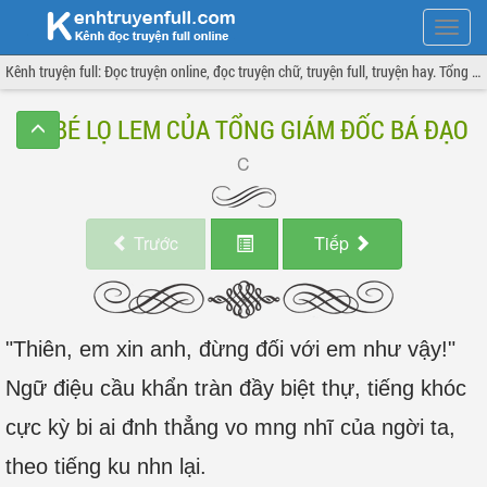
Hiện
menu
Kênh truyện full: Đọc truyện online, đọc truyện chữ, truyện full, truyện hay. Tổng hợp đầy đủ và cập nhật liên tục.
CÔ BÉ LỌ LEM CỦA TỔNG GIÁM ĐỐC BÁ ĐẠO
Trước
Tiếp
"Thiên, em xin anh, đừng đối với em như vậy!"
Ngữ điệu cầu khẩn tràn đầy biệt thự, tiếng khóc
cực kỳ bi ai đnh thẳng vo mng nhĩ của ngời ta,
theo tiếng ku nhn lại.