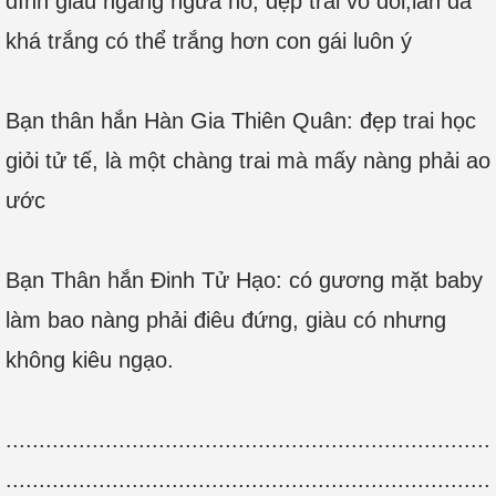
đình giàu ngang ngửa nó, đẹp trai vô đối,làn da
khá trắng có thể trắng hơn con gái luôn ý
Bạn thân hắn Hàn Gia Thiên Quân: đẹp trai học
giỏi tử tế, là một chàng trai mà mấy nàng phải ao
ước
Bạn Thân hắn Đinh Tử Hạo: có gương mặt baby
làm bao nàng phải điêu đứng, giàu có nhưng
không kiêu ngạo.
.........................................................................
.........................................................................