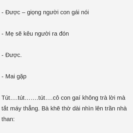
- Được – giọng người con gái nói
- Mẹ sẽ kêu người ra đón
- Được.
- Mai gặp
Tút….tút…….tút….cô con gaí không trà lời mà
tắt máy thẳng. Bà khẽ thờ dài nhìn lên trần nhà
than: