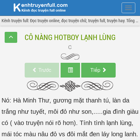
Hiện
menu
Kênh truyện full: Đọc truyện online, đọc truyện chữ, truyện full, truyện hay. Tổng hợp đầy đủ và cập nhật liên tục.
CÔ NÀNG HOTBOY LẠNH LÙNG
Trước
Tiếp
Nó: Hà Minh Thư, gương mặt thanh tú, làn da
trắng như tuyết, môi đỏ như son,.....gia đình giàu
có ( vào truyện nói rõ hơn). Tính tình lạnh lùng,
mái tóc màu nâu đỏ vs đôi mắt đen láy long lanh.