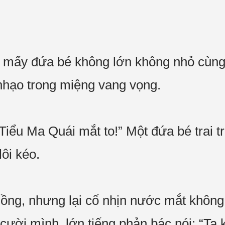
n, mấy đứa bé không lớn không nhỏ cùn
 nhạo trong miệng vang vọng.
Tiểu Ma Quái mắt to!” Một đứa bé trai t
ôi kéo.
ồng, nhưng lại cố nhịn nước mắt không 
ời mình, lớn tiếng phản bác nói: “Ta k