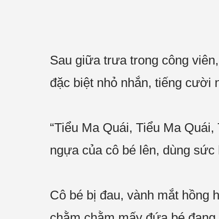
Sau giữa trưa trong công viê
đặc biệt nhỏ nhắn, tiếng cười
“Tiểu Ma Quái, Tiểu Ma Quái, 
ngựa của cô bé lên, dùng sức l
Cô bé bị đau, vành mắt hồng h
chằm chằm mấy đứa bé đang cư