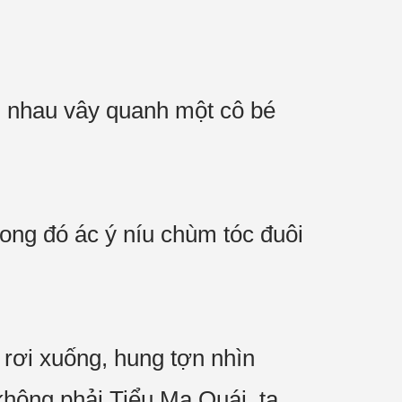
g nhau vây quanh một cô bé
rong đó ác ý níu chùm tóc đuôi
rơi xuống, hung tợn nhìn
hông phải Tiểu Ma Quái, ta