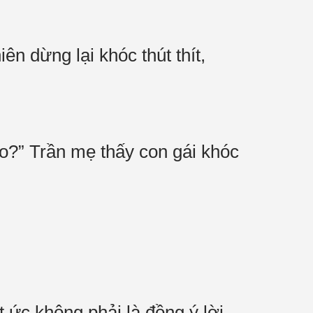
n dừng lại khóc thút thít,
o?” Trần mẹ thấy con gái khóc
 ức không phải là đồng ý lời