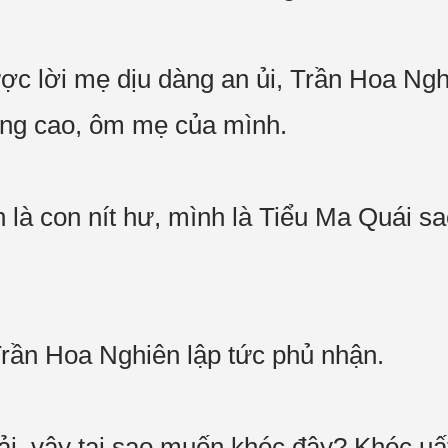
 lời mẹ dịu dàng an ủi, Trần Hoa Nghiê
âng cao, ôm mẹ của mình.
là con nít hư, mình là Tiểu Ma Quái sa
Trần Hoa Nghiên lập tức phủ nhận.
, vậy tại sao muốn khóc đây? Khóc uất