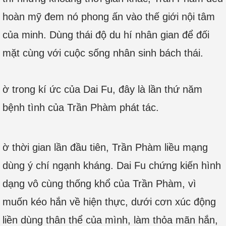
hoàn mỹ đem nó phong ấn vào thế giới nội tâm
của minh. Dùng thái độ du hí nhân gian để đối
mặt cùng với cuộc sống nhân sinh bách thái.
ờ trong kí ức của Dai Fu, đây là lần thứ năm
bệnh tình của Trần Phàm phát tác.
Bạn đang đọc truyện được lấy tại
Truyenyy
chấm cơm.
ờ thời gian lần đầu tiên, Trần Phàm liều mạng
dùng ý chí ngạnh kháng. Dai Fu chứng kiến hình
dạng vô cùng thống khổ của Trần Phàm, vì
muốn kéo hắn về hiện thực, dưới cơn xúc động
liền dùng thân thể của mình, làm thỏa mãn hắn,