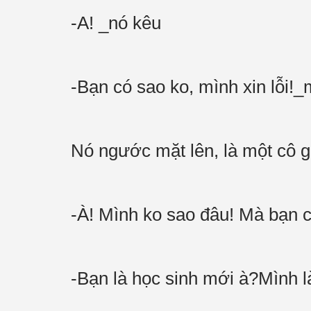
-A! _nó kêu
-Bạn có sao ko, mình xin lỗi!_
Nó ngước mặt lên, là một cô gá
-À! Mình ko sao đâu! Mà bạn c
-Bạn là học sinh mới à?Mình l