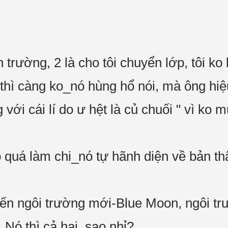
ển trường, 2 là cho tôi chuyển lớp, tôi k
ô thì càng ko_nó hùng hổ nói, mà ông hi
với cái lí do ư hệt là củ chuối " vì ko 
đẹp quá làm chi_nó tự hãnh diện về bản th
đến ngôi trường mới-Blue Moon, ngôi t
Nó thì cả hai, sao nhỉ?