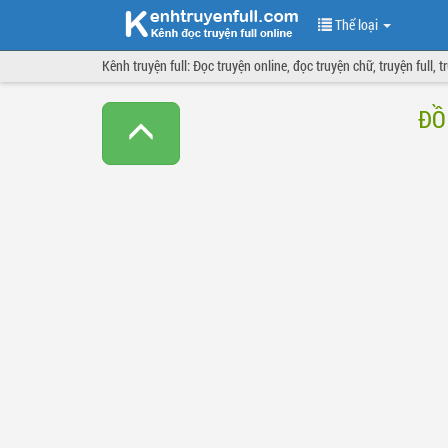
Thể loại
Kênh truyện full: Đọc truyện online, đọc truyện chữ, truyện full, 
ĐỒ