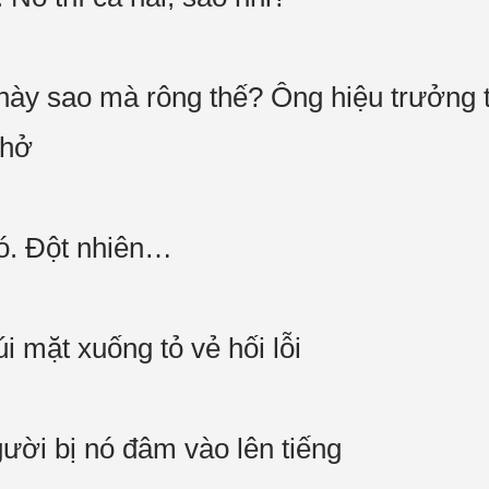
 này sao mà rông thế? Ông hiệu trưởng 
thở
nó. Đột nhiên…
i mặt xuống tỏ vẻ hối lỗi
ười bị nó đâm vào lên tiếng