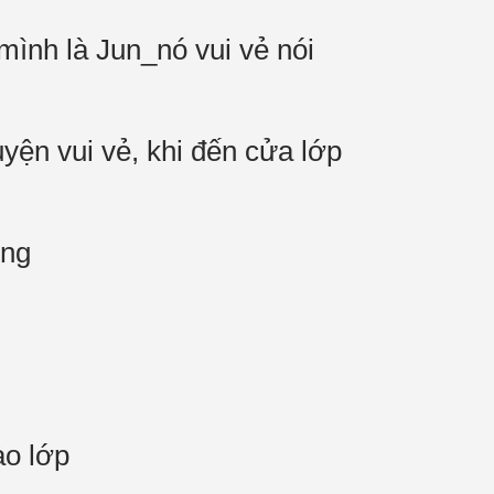
mình là Jun_nó vui vẻ nói
yện vui vẻ, khi đến cửa lớp
ếng
ào lớp