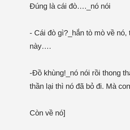
Đúng là cái đò…._nó nói
- Cái đò gì?_hắn tò mò về nó,
này….
-Đồ khùng!_nó nói rồi thong thả
thần lại thì nó đã bỏ đi. Mà c
Còn về nó]