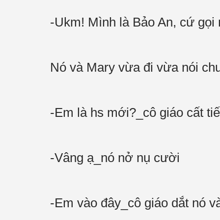
-Ukm! Mình là Bảo An, cứ gọi 
Nó và Mary vừa đi vừa nói chu
-Em là hs mới?_cô giáo cất ti
-Vâng ạ_nó nở nụ cười
-Em vào đây_cô giáo dắt nó v