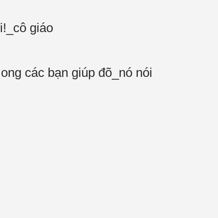
i!_cô giáo
ong các bạn giúp đõ_nó nói