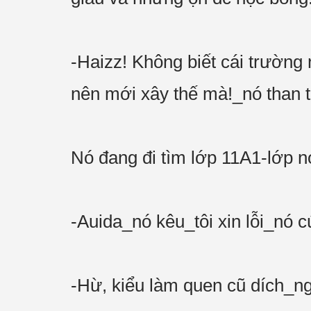
-Haizz! Không biết cái trường
nên mới xây thế mà!_nó than 
Nó đang đi tìm lớp 11A1-lớp 
-Auida_nó kêu_tôi xin lỗi_nó cú
-Hừ, kiểu làm quen cũ dích_ng