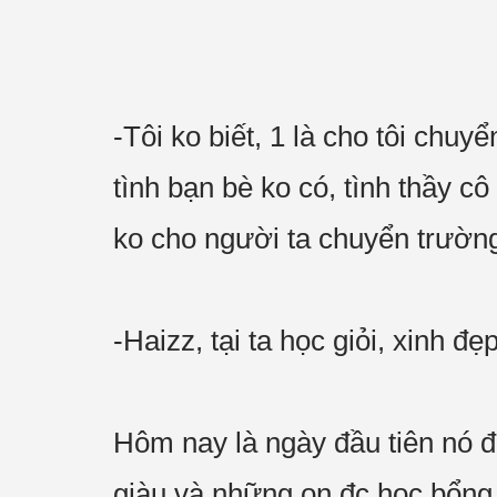
-Tôi ko biết, 1 là cho tôi chuy
tình bạn bè ko có, tình thầy c
ko cho người ta chuyển trường 
-Haizz, tại ta học giỏi, xinh 
Hôm nay là ngày đầu tiên nó 
giàu và những ọn đc học bổng. 