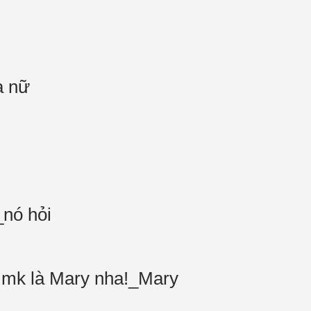
a nữ
_nó hỏi
ọi mk là Mary nha!_Mary