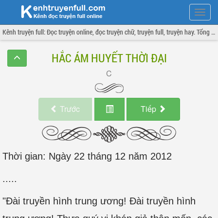
Hiện
menu
Kênh truyện full: Đọc truyện online, đọc truyện chữ, truyện full, truyện hay. Tổng hợp đầy đủ và cập nhật liên tục.
HẮC ÁM HUYẾT THỜI ĐẠI
Trước
Tiếp
Thời gian: Ngày 22 tháng 12 năm 2012
.....
"Đài truyền hình trung ương! Đài truyền hình