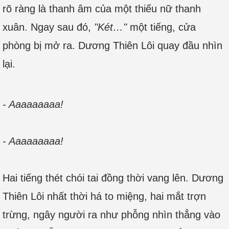
rõ ràng là thanh âm của một thiếu nữ thanh
xuân. Ngay sau đó,
"Két…"
một tiếng, cửa
phòng bị mở ra. Dương Thiên Lôi quay đầu nhìn
lại.
Đọc Truyện Online
- Aaaaaaaaa!
- Aaaaaaaaa!
Hai tiếng thét chói tai đồng thời vang lên. Dương
Thiên Lôi nhất thời há to miệng, hai mắt trợn
trừng, ngây người ra như phỗng nhìn thẳng vào