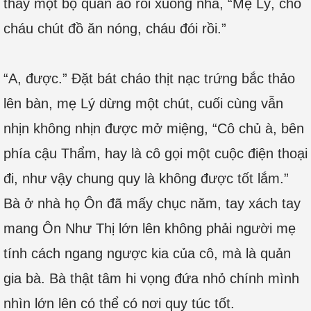
thay một bộ quần áo rồi xuống nhà, “Mẹ Lý, cho
cháu chút đồ ăn nóng, cháu đói rồi.”
“A, được.” Đặt bát cháo thịt nạc trứng bắc thảo
lên bàn, mẹ Lý dừng một chút, cuối cùng vẫn
nhịn không nhịn được mở miệng, “Cô chủ à, bên
phía cậu Thẩm, hay là cô gọi một cuộc điện thoại
đi, như vậy chung quy là không được tốt lắm.”
Bà ở nhà họ Ôn đã mấy chục năm, tay xách tay
mang Ôn Như Thị lớn lên không phải người mẹ
tính cách ngang ngược kia của cô, mà là quản
gia bà. Bà thật tâm hi vọng đứa nhỏ chính mình
nhìn lớn lên có thể có nơi quy túc tốt.