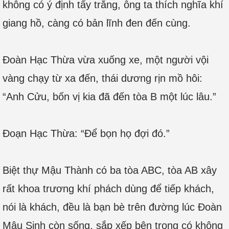
không có ý định tẩy trắng, ông ta thích nghĩa khí
giang hồ, càng có bản lĩnh đen đến cùng.
Đoàn Hạc Thừa vừa xuống xe, một người vội
vàng chạy từ xa đến, thái dương rịn mồ hôi:
“Anh Cửu, bốn vị kia đã đến tòa B một lúc lâu.”
Đoạn Hạc Thừa: “Để bọn họ đợi đó.”
Biệt thự Mậu Thành có ba tòa ABC, tòa AB xây
rất khoa trương khí phách dùng để tiếp khách,
nói là khách, đều là bạn bè trên đường lúc Đoàn
Mậu Sinh còn sống, sắp xếp bên trong có không