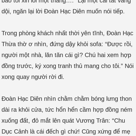
bảo tôi xin lỗi một thằng….” Lại một cái tát vang
dội, ngăn lại lời Đoàn Hạc Diên muốn nói tiếp.
Trong phòng khách nhất thời yên tĩnh, Đoàn Hạc
Thừa thờ ơ nhìn, đứng dậy khỏi sofa: “Được rồi,
người một nhà, lăn tăn cái gì? Chú hai xem hợp
đồng trước, ký xong tranh thủ mang cho tôi.” Nói
xong quay người rời đi.
Đoàn Hạc Diên nhìn chằm chằm bóng lưng thon
dài ra khỏi cửa, tức hổn hển cầm hợp đồng ném
xuống đất, đỏ mắt lên quát Vương Trân: “Chu
Dục Cảnh là cái đếch gì chứ! Cũng xứng để mẹ