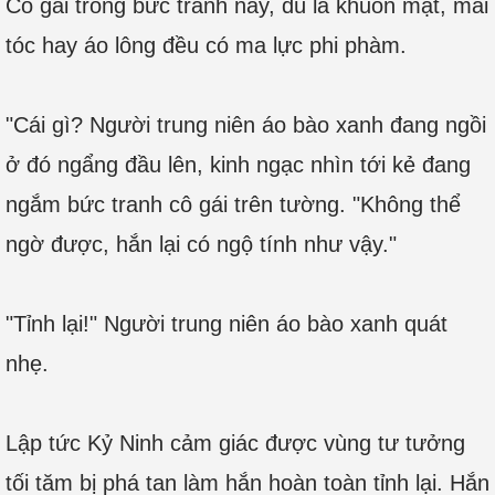
Cô gái trong bức tranh này, dù là khuôn mặt, mái
tóc hay áo lông đều có ma lực phi phàm.
"Cái gì? Người trung niên áo bào xanh đang ngồi
ở đó ngẩng đầu lên, kinh ngạc nhìn tới kẻ đang
ngắm bức tranh cô gái trên tường. "Không thể
ngờ được, hắn lại có ngộ tính như vậy."
"Tỉnh lại!" Người trung niên áo bào xanh quát
nhẹ.
Lập tức Kỷ Ninh cảm giác được vùng tư tưởng
tối tăm bị phá tan làm hắn hoàn toàn tỉnh lại. Hắn