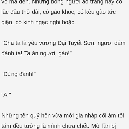
vô mà đến. Những bóng người áo trắng này có
lắc đầu thở dài, có gào khóc, có kêu gào tức
giận, có kinh ngạc nghi hoặc.
"Cha ta là yêu vương Đại Tuyết Sơn, ngươi dám
đánh ta! Ta ăn ngươi, gào!"
"Đừng đánh!"
"A!"
Những tên quỷ hồn vừa mới gia nhập cõi âm tối
tăm đều tưởng là mình chưa chết. Mỗi lần bị