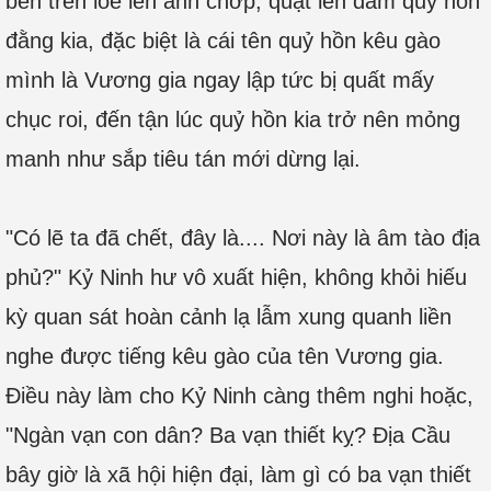
bên trên lóe lên ánh chớp, quật lên đám quỷ hồn
đằng kia, đặc biệt là cái tên quỷ hồn kêu gào
mình là Vương gia ngay lập tức bị quất mấy
chục roi, đến tận lúc quỷ hồn kia trở nên mỏng
manh như sắp tiêu tán mới dừng lại.
"Có lẽ ta đã chết, đây là.... Nơi này là âm tào địa
phủ?" Kỷ Ninh hư vô xuất hiện, không khỏi hiếu
kỳ quan sát hoàn cảnh lạ lẫm xung quanh liền
nghe được tiếng kêu gào của tên Vương gia.
Điều này làm cho Kỷ Ninh càng thêm nghi hoặc,
"Ngàn vạn con dân? Ba vạn thiết kỵ? Địa Cầu
bây giờ là xã hội hiện đại, làm gì có ba vạn thiết