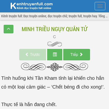
Hiện
menu
Kênh truyện full: Đọc truyện online, đọc truyện chữ, truyện full, truyện hay. Tổng hợp đầy đủ và cập nhật liên tục.
MINH TRIỀU NGỤY QUÂN TỬ
Trước
Tiếp
Tình huống khi Tần Kham tỉnh lại khiến cho hắn
có một loại cảm giác – ‘Chết béng đi cho xong!’.
Thực tế là hắn đang chết.