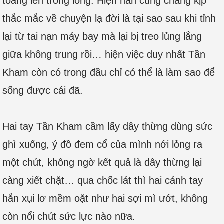
toáng lên trong lòng. Hiện hắn cũng chẳng kịp
thắc mắc về chuyện lạ đời là tại sao sau khi tỉnh
lại từ tai nạn máy bay mà lại bị treo lủng lẳng
giữa không trung rồi… hiện việc duy nhất Tần
Kham còn có trong đầu chỉ có thể là làm sao để
sống được cái đã.
Hai tay Tần Kham cầm lấy dây thừng dùng sức
ghì xuống, ý đồ đem cổ của mình nới lỏng ra
một chút, không ngờ kết quả là dây thừng lại
càng xiết chặt… qua chốc lát thì hai cánh tay
hắn xụi lơ mềm oặt như hai sợi mì ướt, không
còn nổi chút sức lực nào nữa.