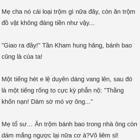
Mẹ cha nó cái loại trộm gì nữa đây, còn ăn trộm
đồ vật không đáng tiền như vậy...
"Giao ra đây!" Tần Kham hung hăng, bánh bao
cũng là của ta!
Một tiếng hét e lệ duyên dáng vang lên, sau đó
là một tiếng rống to cực kỳ phẫn nộ: "Thằng
khốn nạn! Dám sờ mó vợ ông..."
Mẹ tổ sư… Ăn trộm bánh bao trong nhà ông còn
dám mắng ngược lại nữa cơ à?Vô liêm sỉ!