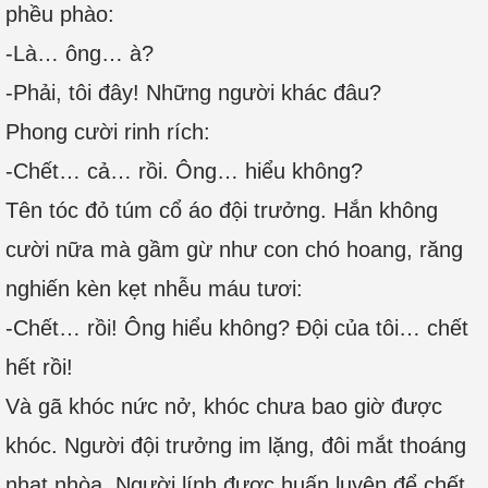
phều phào:
-Là… ông… à?
-Phải, tôi đây! Những người khác đâu?
Phong cười rinh rích:
-Chết… cả… rồi. Ông… hiểu không?
Tên tóc đỏ túm cổ áo đội trưởng. Hắn không
cười nữa mà gầm gừ như con chó hoang, răng
nghiến kèn kẹt nhễu máu tươi:
-Chết… rồi! Ông hiểu không? Đội của tôi… chết
hết rồi!
Và gã khóc nức nở, khóc chưa bao giờ được
khóc. Người đội trưởng im lặng, đôi mắt thoáng
nhạt nhòa. Người lính được huấn luyện để chết