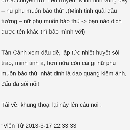
được chuyển tới. Tên truyện “Minh tinh vùng dậy
– nữ phụ muốn báo thù” .(Minh tinh quải đầu
tường – nữ phụ muốn báo thù -> bạn nào dịch
được tên khác thì bảo mình với)
Tần Cảnh xem đầu đề, lập tức nhiệt huyết sôi
trào, minh tinh a, hơn nữa còn cái gì nữ phụ
muốn báo thù, nhất định là đao quang kiếm ảnh,
đấu đá sôi nổi!
Tải về, khung thoại lại nảy lên câu nói :
“Viên Tử 2013-3-17 22:33:33