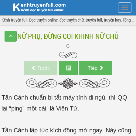
Hiện
menu
Kênh truyện full: Đọc truyện online, đọc truyện chữ, truyện full, truyện hay. Tổng hợp đầy đủ và cập nhật liên tục.
NỮ PHỤ, ĐỪNG COI KHINH NỮ CHỦ
Trước
Tiếp
Tần Cảnh chuẩn bị tắt máy tính đi ngủ, thì QQ
lại “ping” một cái, là Viên Tử.
Tần Cảnh lập tức kích động mở ngay. Này cũng