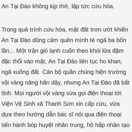
An Tại Đào không kịp thở, lập tức cứu hỏa.
Bạn đang đọc truyện tại
Truyện FULL
- http://truyenfull.vn
Trong quá trình cứu hỏa, mặt đất trơn ướt khiến
An Tại Đào dũng cảm quên mình té ngã ba bốn
lần... Một trận gió lạnh cuốn theo khói lửa đậm
đặc thổi vào mặt, An Tại Đào liên tục ho khan,
ngã xuống đất. Cán bộ quần chúng hiện trường
vội vàng nâng hắn dậy, nhưng An Tại Đào đã bất
tỉnh. Mọi người vội vàng vừa gọi điện thoại tới
Viện Vệ Sinh xã Thanh Sơn xin cấp cứu, vừa
dựa theo hướng dẫn bác sĩ nói qua điện thoại
tiến hành bóp huyệt nhân trung, hô hấp nhân tạo