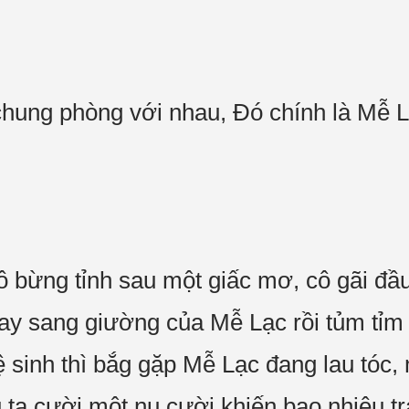
 chung phòng với nhau, Đó chính là Mễ L
cô bừng tỉnh sau một giấc mơ, cô gãi đầ
ay sang giường của Mễ Lạc rồi tủm tỉm 
 sinh thì bắg gặp Mễ Lạc đang lau tóc, 
 ta cười,một nụ cười khiến bao nhiêu tr