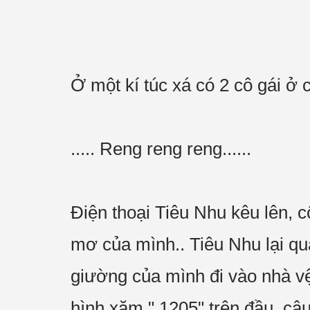
Ở một kí túc xá có 2 cô gái ở
..... Reng reng reng......
Điện thoại Tiêu Nhu kêu lên, 
mơ của mình.. Tiêu Nhu lại qu
giường của mình đi vào nhà vệ
hình xăm " 1205" trên đầu, cậu