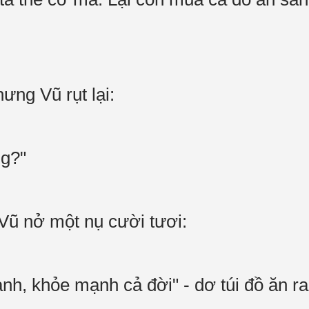
ưng Vũ rụt lại:
ng?"
 Vũ nở một nụ cười tươi:
nh, khỏe mạnh cả đời" - dơ túi đồ ăn ra