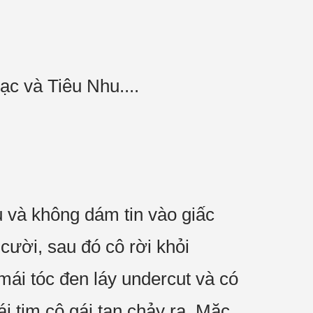
ạc và Tiêu Nhu....
u và không dám tin vào giấc
cười, sau đó cô rời khỏi
mái tóc đen láy undercut và có
ái tim cô gái tan chảy ra. Mặc