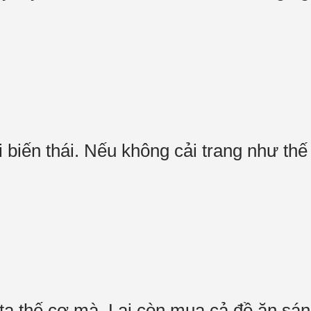
 biến thái. Nếu không cải trang như thế 
:
ời ta thế cơ mà. Lại còn mua cả đồ ăn s