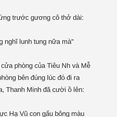
đứng trước gương cô thở dài:
ng nghĩ lunh tung nữa mà"
ớc cửa phòng của Tiêu Nh và Mễ
phòng bên đúng lúc đó đi ra
 ra, Thanh Minh đã cười ồ lên:
 ngực Hạ Vũ con gấu bông màu