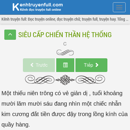
Hiện
menu
Kênh truyện full: Đọc truyện online, đọc truyện chữ, truyện full, truyện hay. Tổng hợp đầy đủ và cập nhật liên tục.
SIÊU CẤP CHIẾN THẦN HỆ THỐNG
Trước
Tiếp
Một thiếu niên trông có vẻ giản dị , tuổi khoảng
mười lăm mười sáu đang nhìn một chiếc nhẫn
kim cương đắt tiền được đậy trong lồng kính của
quầy hàng.