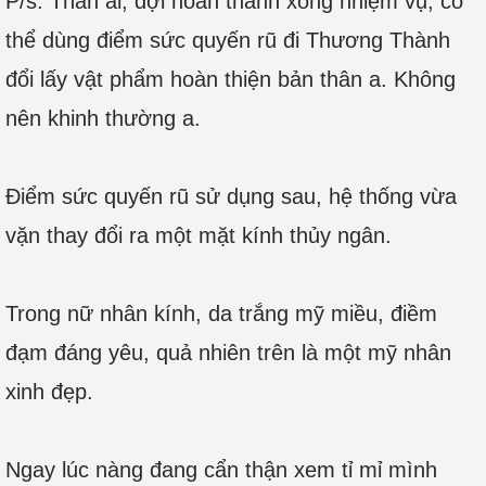
P/s: Thân ái, đợi hoàn thành xong nhiệm vụ, có
thể dùng điểm sức quyến rũ đi Thương Thành
đổi lấy vật phẩm hoàn thiện bản thân a. Không
nên khinh thường a.
Điểm sức quyến rũ sử dụng sau, hệ thống vừa
vặn thay đổi ra một mặt kính thủy ngân.
Trong nữ nhân kính, da trắng mỹ miều, điềm
đạm đáng yêu, quả nhiên trên là một mỹ nhân
xinh đẹp.
Ngay lúc nàng đang cẩn thận xem tỉ mỉ mình