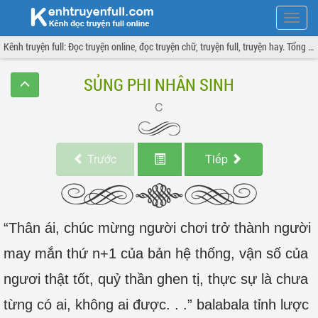
Hiện
menu
Kênh truyện full: Đọc truyện online, đọc truyện chữ, truyện full, truyện hay. Tổng hợp đầy đủ và cập nhật liên tục.
SỦNG PHI NHÂN SINH
Trước
Tiếp
“Thân ái, chúc mừng người chơi trở thành người
may mắn thứ n+1 của bản hệ thống, vận số của
ngươi thật tốt, quỷ thần ghen tị, thực sự là chưa
từng có ai, không ai được. . .” balabala tỉnh lược