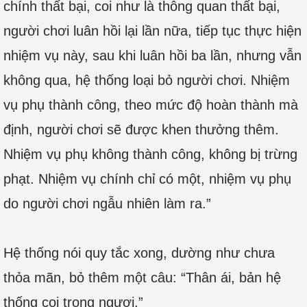
chính thất bại, coi như là thông quan thất bại,
người chơi luân hồi lại lần nữa, tiếp tục thực hiện
nhiệm vụ này, sau khi luân hồi ba lần, nhưng vẫn
không qua, hệ thống loại bỏ người chơi. Nhiệm
vụ phụ thành công, theo mức độ hoàn thành mà
định, người chơi sẽ được khen thưởng thêm.
Nhiệm vụ phụ không thành công, không bị trừng
phạt. Nhiệm vụ chính chỉ có một, nhiệm vụ phụ
do người chơi ngẫu nhiên làm ra.”
Hệ thống nói quy tắc xong, dường như chưa
thỏa mãn, bỏ thêm một câu: “Thân ái, bản hệ
thống coi trọng ngươi.”