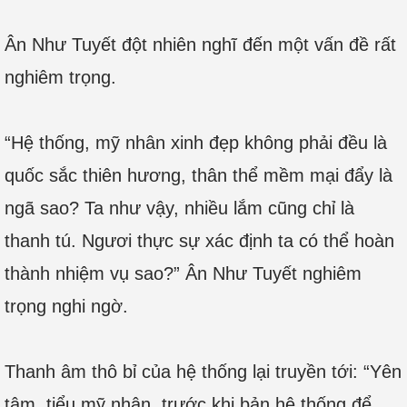
Ân Như Tuyết đột nhiên nghĩ đến một vấn đề rất
nghiêm trọng.
“Hệ thống, mỹ nhân xinh đẹp không phải đều là
quốc sắc thiên hương, thân thể mềm mại đẩy là
ngã sao? Ta như vậy, nhiều lắm cũng chỉ là
thanh tú. Ngươi thực sự xác định ta có thể hoàn
thành nhiệm vụ sao?” Ân Như Tuyết nghiêm
trọng nghi ngờ.
Thanh âm thô bỉ của hệ thống lại truyền tới: “Yên
tâm, tiểu mỹ nhân, trước khi bản hệ thống để