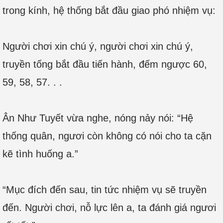
trong kính, hệ thống bắt đầu giao phó nhiệm vụ:
Người chơi xin chú ý, người chơi xin chú ý,
truyền tống bắt đầu tiến hành, đếm ngược 60,
59, 58, 57. . .
Ân Như Tuyết vừa nghe, nóng nảy nói: “Hệ
thống quân, ngươi còn không có nói cho ta cặn
kẽ tình huống a.”
“Mục đích đến sau, tin tức nhiệm vụ sẽ truyền
đến. Người chơi, nỗ lực lên a, ta đánh giá ngươi