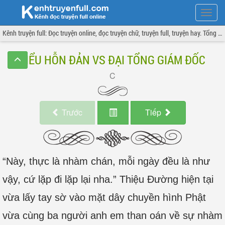
Hiện
menu
Kênh truyện full: Đọc truyện online, đọc truyện chữ, truyện full, truyện hay. Tổng hợp đầy đủ và cập nhật liên tục.
TIỂU HỖN ĐẢN VS ĐẠI TỔNG GIÁM ĐỐC
Trước
Tiếp
“Này, thực là nhàm chán, mỗi ngày đều là như
vậy, cứ lặp đi lặp lại nha.” Thiệu Đường hiện tại
vừa lấy tay sờ vào mặt dây chuyền hình Phật
vừa cùng ba người anh em than oán về sự nhàm