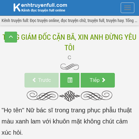
Hiện
menu
Kênh truyện full: Đọc truyện online, đọc truyện chữ, truyện full, truyện hay. Tổng hợp đầy đủ và cập nhật liên tục.
TỔNG GIÁM ĐỐC CẶN BÃ, XIN ANH ĐỪNG YÊU
TÔI
Trước
Tiếp
"Họ tên" Nữ bác sĩ trong trang phục phẫu thuật
màu xanh lam với khuôn mặt không chút cảm
xúc hỏi.