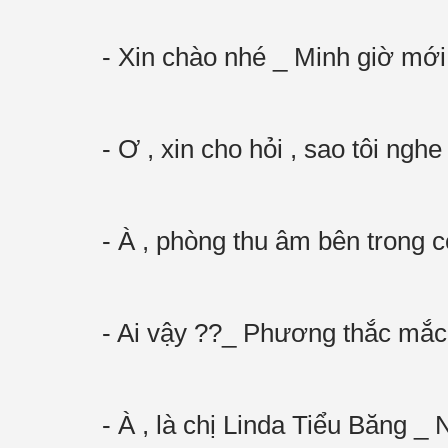
- Xin chào nhé _ Minh giờ mới 
- Ơ , xin cho hỏi , sao tôi ng
- À , phòng thu âm bên trong 
- Ai vậy ??_ Phương thắc mắc
- À , là chị Linda Tiểu Băng _