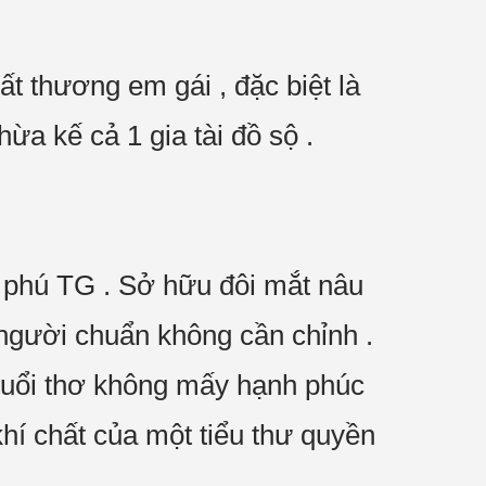
ất thương em gái , đặc biệt là
a kế cả 1 gia tài đồ sộ .
tỷ phú TG . Sở hữu đôi mắt nâu
 người chuẩn không cần chỉnh .
 tuổi thơ không mấy hạnh phúc
 khí chất của một tiểu thư quyền