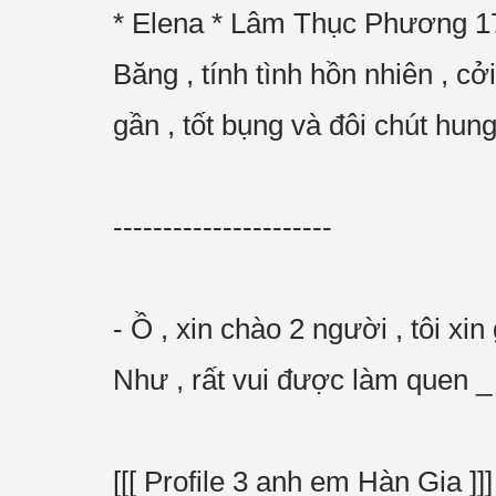
* Elena * Lâm Thục Phương 17
Băng , tính tình hồn nhiên , cở
gần , tốt bụng và đôi chút hu
----------------------
- Ồ , xin chào 2 người , tôi xin
Như , rất vui được làm quen 
[[[ Profile 3 anh em Hàn Gia ]]]