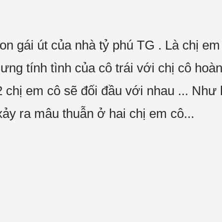
on gái út của nhà tỷ phú TG . Là chị e
 tính tình của cô trái với chị cô hoàn t
 chị em cô sẽ đối đầu với nhau ... Như 
ảy ra mâu thuẫn ở hai chị em cô...