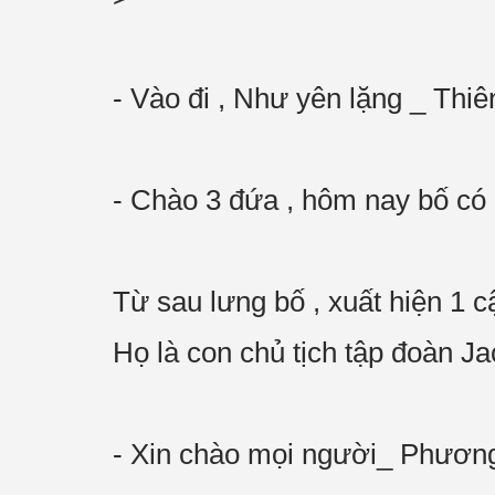
- Vào đi , Như yên lặng _ Thiê
- Chào 3 đứa , hôm nay bố có 
Từ sau lưng bố , xuất hiện 1 cậ
Họ là con chủ tịch tập đoàn 
- Xin chào mọi người_ Phươn