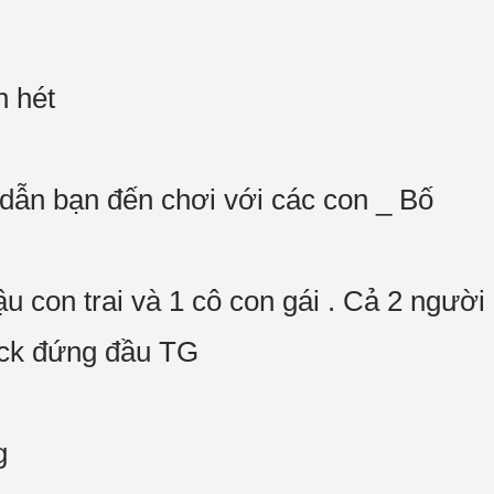
n hét
dẫn bạn đến chơi với các con _ Bố
u con trai và 1 cô con gái . Cả 2 người r
Jack đứng đầu TG
g