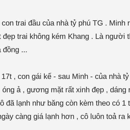
 con trai đầu của nhà tỷ phú TG . Minh r
đẹp trai không kém Khang . Là người thừ
 đồng ...
 17t , con gái kế - sau Minh - của nhà 
i óng ả , gương mặt rất xinh đẹp , dáng
a cô đã lạnh như băng còn kèm theo có 1
 ngày càng giá lạnh hơn , cô luôn toả ra