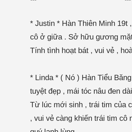
* Justin * Hàn Thiên Minh 19t ,
cô ở giữa . Sở hữu gương mặt 
Tính tình hoạt bát , vui vẻ , hoà
* Linda * ( Nó ) Hàn Tiểu Băng
tuyệt đẹp , mái tóc nâu đen dà
Từ lúc mới sinh , trái tim củ
, vui vẻ càng khiến trái tim cô
quý lạnh lùng.