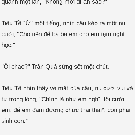
quanh một lần, "Không mời dì ăn sao?"
Tiêu Tề "Ừ" một tiếng, nhìn cậu kéo ra một nụ
cười, "Cho nên để ba ba em cho em tạm nghỉ
học."
"Ôi chao?" Trần Quả sửng sốt một chút.
Tiêu Tề nhìn thấy vẻ mặt của cậu, nụ cười vui vẻ
từ trong lòng, "Chính là như em nghĩ, tôi cưới
em, để em đảm đương chức thái thái*, còn phải
sinh con."