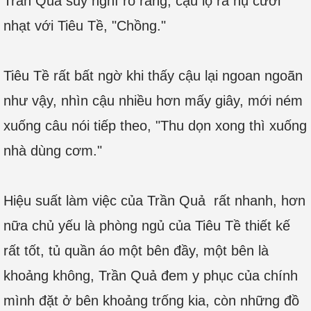
Trần Quả suy nghĩ rõ ràng, cậu lộ ra nụ cười
nhạt với Tiêu Tề, "Chồng."
Tiêu Tề rất bất ngờ khi thấy cậu lại ngoan ngoãn
như vậy, nhìn cậu nhiều hơn mấy giây, mới ném
xuống câu nói tiếp theo, "Thu dọn xong thì xuống
nhà dùng cơm."
Hiệu suất làm việc của Trần Quả rất nhanh, hơn
nữa chủ yếu là phòng ngủ của Tiêu Tề thiết kế
rất tốt, tủ quần áo một bên đầy, một bên là
khoảng không, Trần Quả đem y phục của chính
mình đặt ở bên khoảng trống kia, còn những đồ