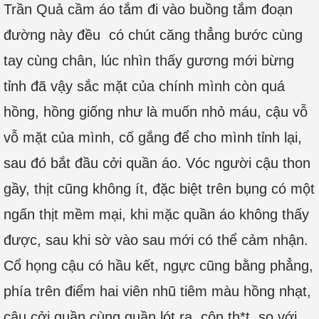
Trần Quả cầm áo tắm đi vào buồng tắm đoạn
đường này đều có chút căng thẳng bước cùng
tay cùng chân, lúc nhìn thấy gương mới bừng
tỉnh đã vậy sắc mặt của chính mình còn quá
hồng, hồng giống như là muốn nhỏ máu, cậu vỗ
vỗ mặt của mình, cố gắng để cho mình tỉnh lại,
sau đó bắt đầu cởi quần áo. Vóc người cậu thon
gầy, thịt cũng không ít, đặc biệt trên bụng có một
ngấn thịt mềm mại, khi mặc quần áo không thấy
được, sau khi sờ vào sau mới có thể cảm nhận.
Cổ họng cậu có hầu kết, ngực cũng bằng phẳng,
phía trên điểm hai viên nhũ tiêm màu hồng nhạt,
cậu cởi quần cùng quần lót ra, côn th*t so với