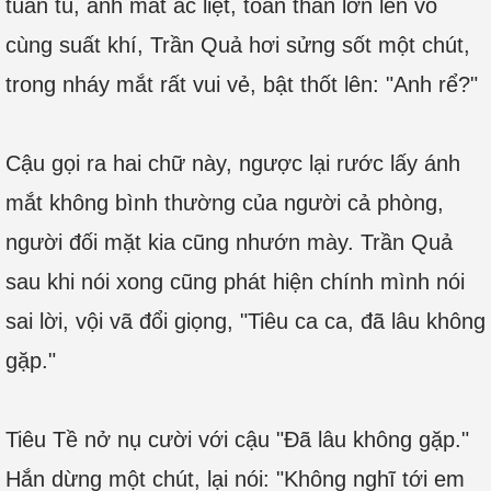
tuấn tú, ánh mắt ác liệt, toàn thân lớn lên vô
cùng suất khí, Trần Quả hơi sửng sốt một chút,
trong nháy mắt rất vui vẻ, bật thốt lên: "Anh rể?"
Cậu gọi ra hai chữ này, ngược lại rước lấy ánh
mắt không bình thường của người cả phòng,
người đối mặt kia cũng nhướn mày. Trần Quả
sau khi nói xong cũng phát hiện chính mình nói
sai lời, vội vã đổi giọng, "Tiêu ca ca, đã lâu không
gặp."
Tiêu Tề nở nụ cười với cậu "Đã lâu không gặp."
Hắn dừng một chút, lại nói: "Không nghĩ tới em