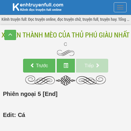
Hiện
menu
Kênh truyện full: Đọc truyện online, đọc truyện chữ, truyện full, truyện hay. Tổng hợp đầy đủ và cập nhật liên tục.
XUYÊN THÀNH MÈO CỦA THỦ PHÚ GIÀU NHẤT
Trước
Tiếp
Phiên ngoại 5 [End]
Edit: Cá