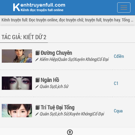
Hiện
menu
Kênh truyện full: Đọc truyện online, đọc truyện chữ, truyện full, truyện hay. Tổng hợp đầy đủ và cập nhật liên tục.
TÁC GIẢ: KIẾT DỮ 2
Đường Chuyên
điền
Kiếm Hiệp|Quân Sự|Xuyên Không|Cổ Đại
Ngân Hồ
1
Quân Sự|Lịch Sử
Trí Tuệ Đại Tống
qua
Quân Sự|Lịch Sử|Xuyên Không|Cổ Đại