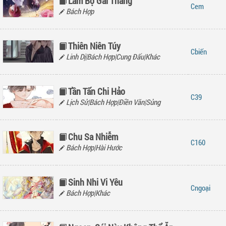
Làm Bộ Gái Thẳng
em
Bách Hợp
Thiên Niên Túy
biến
Linh Dị|Bách Hợp|Cung Đấu|Khác
Tần Tấn Chi Hảo
39
Lịch Sử|Bách Hợp|Điền Văn|Sủng
Chu Sa Nhiễm
160
Bách Hợp|Hài Hước
Sinh Nhi Vi Yêu
ngoại
Bách Hợp|Khác