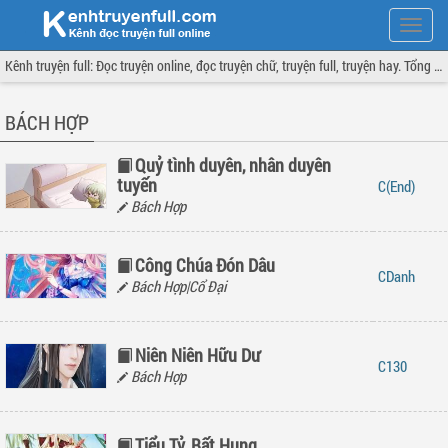
Hiện
menu
Kênh truyện full: Đọc truyện online, đọc truyện chữ, truyện full, truyện hay. Tổng hợp đầy đủ và cập nhật liên tục.
BÁCH HỢP
Quỷ tình duyên, nhân duyên
tuyến
(End)
Bách Hợp
Công Chúa Đón Dâu
Danh
Bách Hợp|Cổ Đại
Niên Niên Hữu Dư
130
Bách Hợp
Tiểu Tỷ, Bất Hung