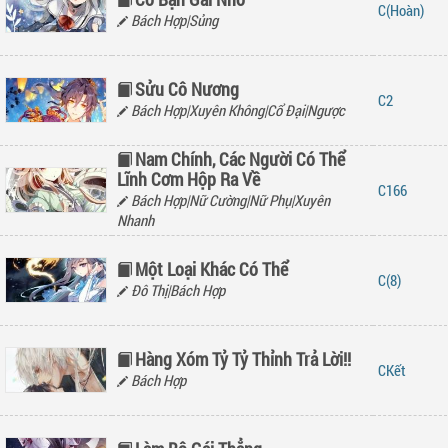
(Hoàn)
Bách Hợp|Sủng
Sửu Cô Nương
2
Bách Hợp|Xuyên Không|Cổ Đại|Ngược
Nam Chính, Các Người Có Thể
Lĩnh Cơm Hộp Ra Về
166
Bách Hợp|Nữ Cường|Nữ Phụ|Xuyên
Nhanh
Một Loại Khác Có Thể
(8)
Đô Thị|Bách Hợp
Hàng Xóm Tỷ Tỷ Thỉnh Trả Lời!!
Kết
Bách Hợp