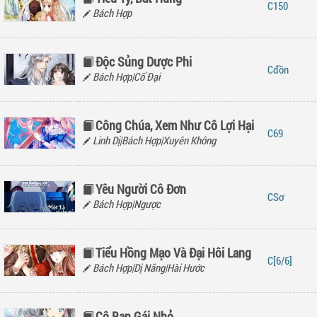
150
Bách Hợp
Độc Sủng Dược Phi
đồn
Bách Hợp|Cổ Đại
Công Chúa, Xem Như Cô Lợi Hại
69
Linh Dị|Bách Hợp|Xuyên Không
Yêu Người Cô Đơn
Sơ
Bách Hợp|Ngược
Tiểu Hồng Mạo Và Đại Hôi Lang
[6/6]
Bách Hợp|Dị Năng|Hài Hước
Cô Bạn Gái Nhỏ