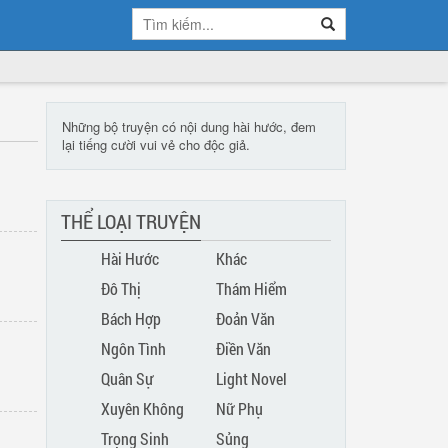
Những bộ truyện có nội dung hài hước, đem
lại tiếng cười vui vẻ cho độc giả.
THỂ LOẠI TRUYỆN
Hài Hước
Khác
Đô Thị
Thám Hiểm
Bách Hợp
Đoản Văn
Ngôn Tình
Điền Văn
Quân Sự
Light Novel
Xuyên Không
Nữ Phụ
Trọng Sinh
Sủng