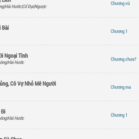
Chương
vũ
g|Hài Hước|Cổ Đại|Ngược
 Bài
Chương
1
Đi Ngoại Tình
Chương
chưa?
ông|Hài Hước
ủng, Cô Vợ Nhỏ Mê Người
Chương
ma
 Đi
Chương
1
ông|Hài Hước