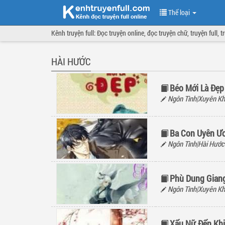
Thể loại
Kênh truyện full: Đọc truyện online, đọc truyện chữ, truyện full, 
HÀI HƯỚC
Béo Mới Là Đẹp
Ngôn Tình|Xuyên Kh
Ba Con Uyên Ươ
Ngôn Tình|Hài Hước
Phù Dung Gian
Ngôn Tình|Xuyên Kh
Xấu Nữ Đến Kh