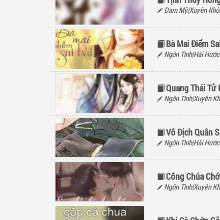
Đam Mỹ|Xuyên Khôn
Bà Mai Điểm Sai
Ngôn Tình|Hài Hước
Quang Thái Tử 
Ngôn Tình|Xuyên Kh
Vô Địch Quân S
Ngôn Tình|Hài Hước
Công Chúa Chớ
Ngôn Tình|Xuyên Kh