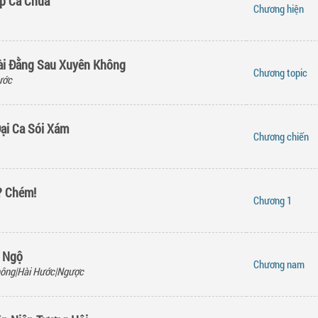
p Cà Chua
Chương
hiện
ài Đằng Sau Xuyên Không
Chương
topic
ước
Đại Ca Sói Xám
Chương
chiến
? Chém!
Chương
1
 Ngộ
Chương
nam
hông|Hài Hước|Ngược