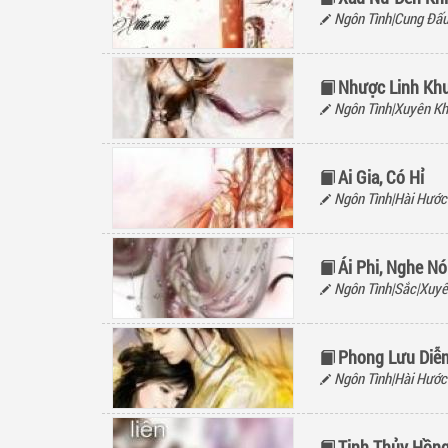
Ngôn Tình|Cung Đấu
Nhược Linh Kh
Ngôn Tình|Xuyên K
Ai Gia, Có Hỉ
Ngôn Tình|Hài Hước
Ái Phi, Nghe N
Ngôn Tình|Sắc|Xuyê
Phong Lưu Diễ
Ngôn Tình|Hài Hước
Tịnh Thủy Hồng