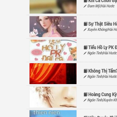
Khi Cà Chớn Gặ
Đam Mỹ|Hài Hước
Sự Thật Siêu H
Xuyên Không|Hài H
Tiểu Hồ Ly PK 
Ngôn Tình|Hài Hước
Không Thị Tẩm
Ngôn Tình|Hài Hước
Hoàng Cung Kỳ
Ngôn Tình|Xuyên K