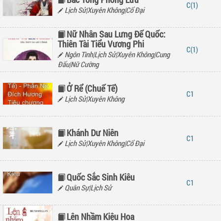
(1)
Lịch Sử|Xuyên Không|Cổ Đại
Nữ Nhân Sau Lưng Đế Quốc:
Thiên Tài Tiểu Vương Phi
(1)
Ngôn Tình|Lịch Sử|Xuyên Không|Cung
Đấu|Nữ Cường
Ở Rể (Chuế Tế)
1
Lịch Sử|Xuyên Không
Khánh Dư Niên
1
Lịch Sử|Xuyên Không|Cổ Đại
Quốc Sắc Sinh Kiêu
1
Quân Sự|Lịch Sử
Lên Nhầm Kiệu Hoa