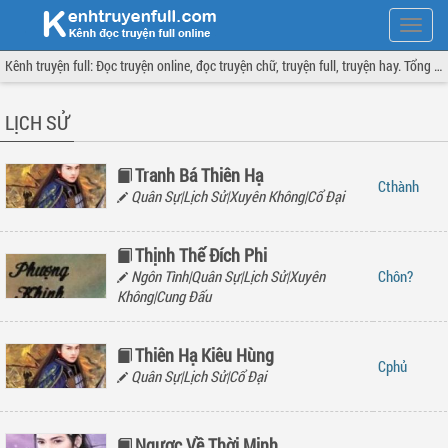
Hiện
menu
Kênh truyện full: Đọc truyện online, đọc truyện chữ, truyện full, truyện hay. Tổng hợp đầy đủ và cập nhật liên tục.
LỊCH SỬ
Tranh Bá Thiên Hạ
thành
Quân Sự|Lịch Sử|Xuyên Không|Cổ Đại
Thịnh Thế Đích Phi
Ngôn Tình|Quân Sự|Lịch Sử|Xuyên
hôn?
Không|Cung Đấu
Thiên Hạ Kiêu Hùng
phủ
Quân Sự|Lịch Sử|Cổ Đại
Ngược Về Thời Minh