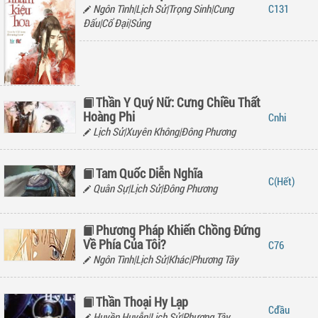
Ngôn Tình|Lịch Sử|Trọng Sinh|Cung
131
Đấu|Cổ Đại|Sủng
Thần Y Quý Nữ: Cưng Chiều Thất
Hoàng Phi
nhi
Lịch Sử|Xuyên Không|Đông Phương
Tam Quốc Diễn Nghĩa
(Hết)
Quân Sự|Lịch Sử|Đông Phương
Phương Pháp Khiến Chồng Đứng
Về Phía Của Tôi?
76
Ngôn Tình|Lịch Sử|Khác|Phương Tây
Thần Thoại Hy Lạp
đầu
Huyền Huyễn|Lịch Sử|Phương Tây