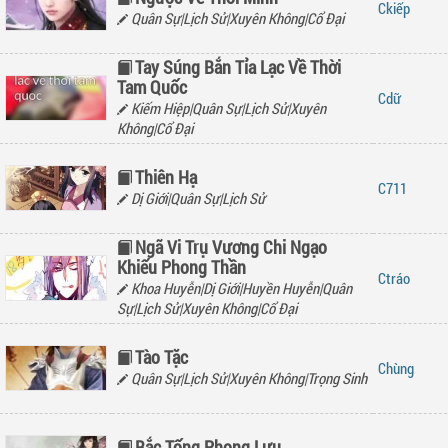
kiếp
Quân Sự|Lịch Sử|Xuyên Không|Cổ Đại
Tay Súng Bắn Tỉa Lạc Về Thời
Tam Quốc
dữ
Kiếm Hiệp|Quân Sự|Lịch Sử|Xuyên
Không|Cổ Đại
Thiên Hạ
711
Dị Giới|Quân Sự|Lịch Sử
Ngã Vi Trụ Vương Chi Ngạo
Khiếu Phong Thần
tráo
Khoa Huyễn|Dị Giới|Huyền Huyễn|Quân
Sự|Lịch Sử|Xuyên Không|Cổ Đại
Tào Tặc
hùng
Quân Sự|Lịch Sử|Xuyên Không|Trọng Sinh
Bắc Tống Phong Lưu