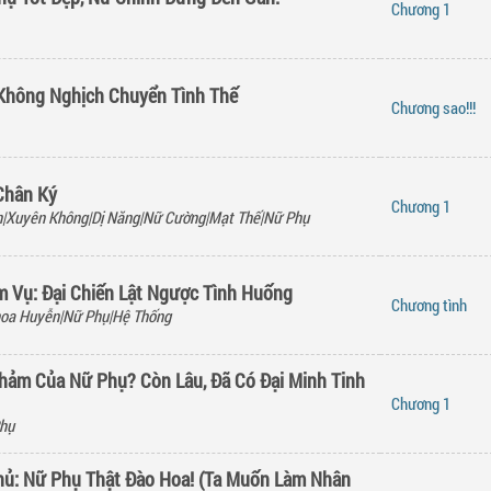
Chương
1
Không Nghịch Chuyển Tình Thế
Chương
sao!!!
 Chân Ký
Chương
1
|Xuyên Không|Dị Năng|Nữ Cường|Mạt Thế|Nữ Phụ
 Vụ: Đại Chiến Lật Ngược Tình Huống
Chương
tình
hoa Huyễn|Nữ Phụ|Hệ Thống
hảm Của Nữ Phụ? Còn Lâu, Đã Có Đại Minh Tinh
Chương
1
hụ
ủ: Nữ Phụ Thật Đào Hoa! (Ta Muốn Làm Nhân