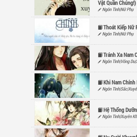
Vật Quần Chúng!)
Ngôn Tình|Nữ Phụ
Thoát Kiếp Nữ
Ngôn Tình|Nữ Phụ
Tránh Xa Nam 
Ngôn Tình|Võng Du|
Khi Nam Chính
Ngôn Tình|Sắc|Xuyê
Hệ Thống Dưỡn
Ngôn Tình|Xuyên Kh