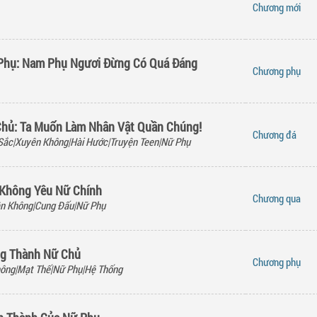
Chương
mới
 Phụ: Nam Phụ Ngươi Đừng Có Quá Đáng
Chương
phụ
Chủ: Ta Muốn Làm Nhân Vật Quần Chúng!
Chương
đá
Sắc|Xuyên Không|Hài Hước|Truyện Teen|Nữ Phụ
 Không Yêu Nữ Chính
Chương
qua
n Không|Cung Đấu|Nữ Phụ
g Thành Nữ Chủ
Chương
phụ
ông|Mạt Thế|Nữ Phụ|Hệ Thống