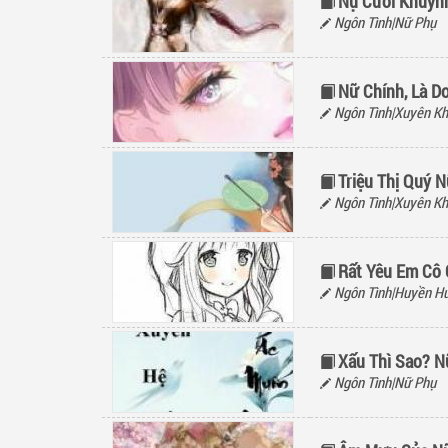
Nụ Cười Khuyn
Ngôn Tình|Nữ Phụ
Nữ Chính, Là D
Ngôn Tình|Xuyên Kh
Triệu Thị Quý 
Ngôn Tình|Xuyên K
Rất Yêu Em Cô 
Ngôn Tình|Huyền H
Xấu Thì Sao? N
Ngôn Tình|Nữ Phụ