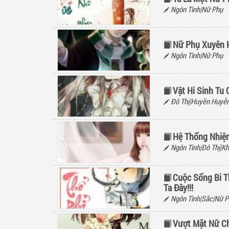
Ngôn Tình|Nữ Phụ
Nữ Phụ Xuyên 
Ngôn Tình|Nữ Phụ
Vật Hi Sinh Tu
Đô Thị|Huyền Huyễn
Hệ Thống Nhiệm
Ngôn Tình|Đô Thị|K
Cuộc Sống Bi T
Ta Đây!!!
Ngôn Tình|Sắc|Nữ P
Vượt Mặt Nữ Ch