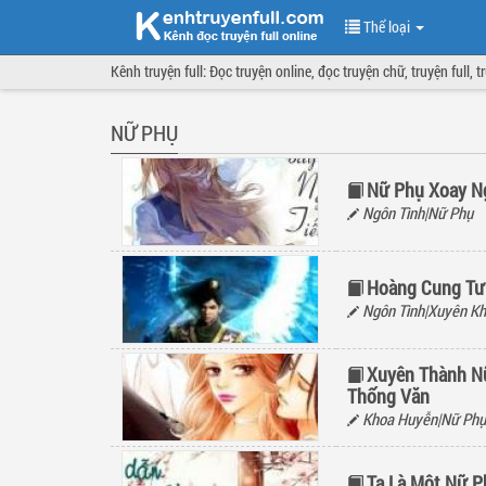
Thể loại
Kênh truyện full: Đọc truyện online, đọc truyện chữ, truyện full, 
NỮ PHỤ
Nữ Phụ Xoay N
Ngôn Tình|Nữ Phụ
Hoàng Cung Tư
Ngôn Tình|Xuyên Kh
Xuyên Thành Nữ
Thống Văn
Khoa Huyễn|Nữ Phụ
Ta Là Một Nữ P