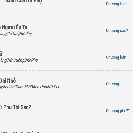
h Thành Của Nữ Phụ
Chương
tiên
o Ngươi Ép Ta
Chương
sao?
ông|Cổ Đại|Nữ Phụ
Nữ
Chương
bản
hông|Nữ Cường|Nữ Phụ
Gái Nhỏ
Chương
1
uyễn|Sắc|Đam Mỹ|Bách Hợp|Nữ Phụ
ữ Phụ Thì Sao?
Chương
phụ??