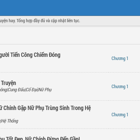
truyện hay. Tổng hợp đầy đủ và cập nhật liên tục.
gười Tiến Công Chiếm Đóng
Chương
1
 Truyện
Chương
1
ông|Cung Đấu|Cổ Đại|Nữ Phụ
 Chính Gặp Nữ Phụ Trùng Sinh Trong Hệ
Chương
1
|Hệ Thống
hụ Tốt Đẹp, Nữ Chính Đừng Đến Gần!