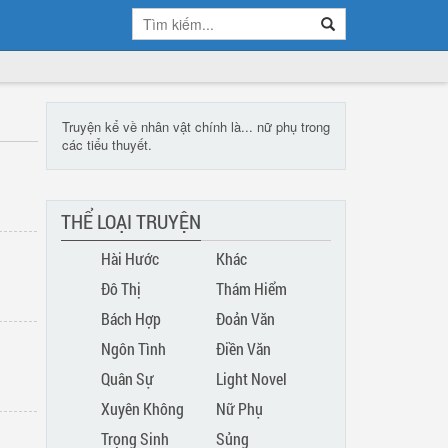
Truyện kể về nhân vật chính là... nữ phụ trong
các tiểu thuyết.
THỂ LOẠI TRUYỆN
Hài Hước
Khác
Đô Thị
Thám Hiểm
Bách Hợp
Đoản Văn
Ngôn Tình
Điền Văn
Quân Sự
Light Novel
Xuyên Không
Nữ Phụ
Trọng Sinh
Sủng