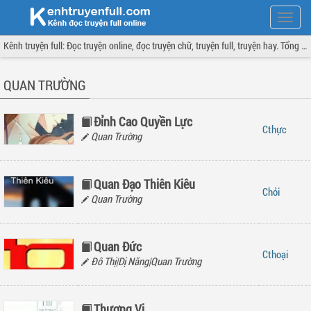
Hiện
menu
Kênh truyện full: Đọc truyện online, đọc truyện chữ, truyện full, truyện hay. Tổng hợp đầy đủ và cập nhật liên tục.
QUAN TRƯỜNG
Đỉnh Cao Quyền Lực
thực
Quan Trường
Quan Đạo Thiên Kiêu
hỏi
Quan Trường
Quan Đức
thoại
Đô Thị|Dị Năng|Quan Trường
Thượng Vị