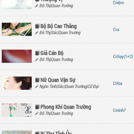
niệm
Đô Thị|Quan Trường
Bộ Bộ Cao Thăng
ra
Đô Thị|Sắc|Quan Trường
Giả Cán Bộ
chạy(1+2)
Đô Thị|Quan Trường
Nữ Quan Vận Sự
Hòa
Ngôn Tình|Sắc|Quan Trường|Cổ Đại
Phong Khí Quan Trường
mình?
Đô Thị|Quan Trường
Bí Thư Tỉnh Ủy