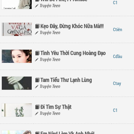
1
Truyện Teen
Kẹo Đây, Đừng Khóc Nữa Mà!!!
tiên
Truyện Teen
Tình Yêu Thời Cung Hoàng Đạo
đầu
Truyện Teen
Tam Tiểu Thư Lạnh Lùng
tay
Truyện Teen
Đi Tìm Sự Thật
1
Truyện Teen
Em Này! Làm Vk Anh Nhé!