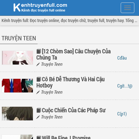
Hiện
menu
Kênh truyện full: Đọc truyện online, đọc truyện chữ, truyện full, truyện hay. Tổng hợp đầy đủ và cập nhật liên tục.
TRUYỆN TEEN
[12 Chòm Sao] Câu Chuyện Của
Chúng Ta
đầu
Truyện Teen
Cô Bé Dễ Thương Và Hai Cậu
Hotboy
gỡ...!@
Truyện Teen
Cuộc Chiến Của Các Pháp Sư
(p1)
Truyện Teen
Will Be Fine, I Promise