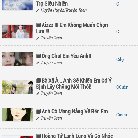
Trọ Siêu Nhiên
Huyền Huyễn|Truyện Teen
Aizzz !!! Em Không Muốn Chọn
Lựa !!!
1
Truyện Teen
Ông Chủ! Em Yêu Anh!!
độ
Truyện Teen
Bà Xã À... Anh Sẽ Khiến Em Có Ý
Định Lấy Chồng Mới Thôi!
Quên
Truyện Teen
Anh Có Mang Nắng Về Bên Em
mưu
Truyện Teen
Hoàng Tử Lạnh Lùng Và Cô Nhóc