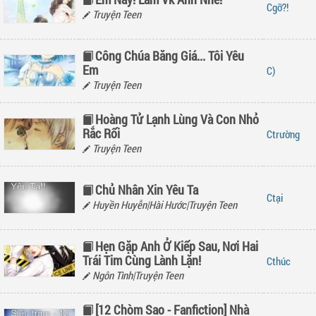
gỡ?!
Truyện Teen
Công Chúa Băng Giá... Tôi Yêu
Em
)
Truyện Teen
Hoàng Tử Lạnh Lùng Và Con Nhỏ
Rắc Rối
trường
Truyện Teen
Chủ Nhân Xin Yêu Ta
tại
Huyền Huyễn|Hài Hước|Truyện Teen
Hẹn Gặp Anh Ở Kiếp Sau, Nơi Hai
Trái Tim Cùng Lành Lặn!
thúc
Ngôn Tình|Truyện Teen
[12 Chòm Sao - Fanfiction] Nhà