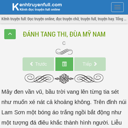
Hiện
menu
Kênh truyện full: Đọc truyện online, đọc truyện chữ, truyện full, truyện hay. Tổng hợp đầy đủ và cập nhật liên tục.
ĐÁNH TANG THI, ĐÙA MỸ NAM
Trước
Tiếp
Mây đen vần vũ, bầu trời vang lên từng tia sét
như muốn xé nát cả khoảng không. Trên đỉnh núi
Lam Sơn một bóng áo trắng ngồi bắt động như
một tượng đá điêu khắc thành hình người. Liễu