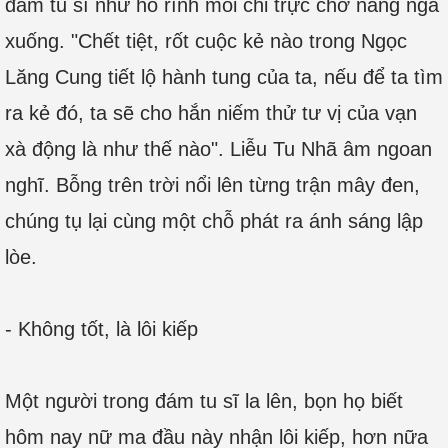
đám tu sĩ như hổ rình mòi chỉ trực chờ nàng ngã
xuống. "Chết tiệt, rốt cuộc kẻ nào trong Ngọc
Lăng Cung tiết lộ hành tung của ta, nếu để ta tìm
ra kẻ đó, ta sẽ cho hắn niếm thử tư vị của vạn
xà động là như thế nào". Liễu Tu Nhã âm ngoan
nghĩ. Bỗng trên trời nổi lên từng trận mây đen,
chúng tụ lại cùng một chỗ phát ra ánh sáng lập
lòe.
- Không tốt, là lôi kiếp
Một người trong đám tu sĩ la lên, bọn họ biết
hôm nay nữ ma đầu này nhận lôi kiếp, hơn nữa