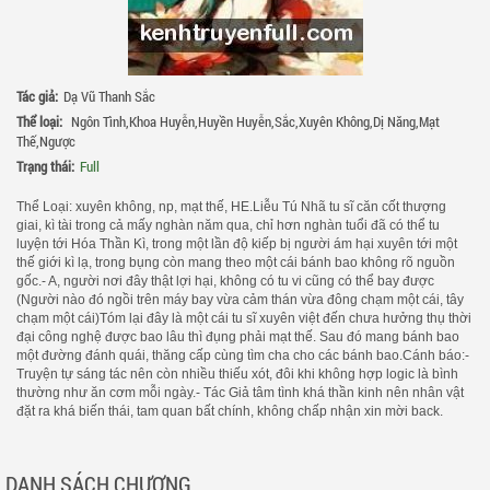
Tác giả:
Dạ Vũ Thanh Sắc
Thể loại:
Ngôn Tình
,
Khoa Huyễn
,
Huyền Huyễn
,
Sắc
,
Xuyên Không
,
Dị Năng
,
Mạt
Thế
,
Ngược
Trạng thái:
Full
Thể Loại: xuyên không, np, mạt thế, HE.Liễu Tú Nhã tu sĩ căn cốt thượng
giai, kì tài trong cả mấy nghàn năm qua, chỉ hơn nghàn tuổi đã có thể tu
luyện tới Hóa Thần Kì, trong một lần độ kiếp bị người ám hại xuyên tới một
thế giới kì lạ, trong bụng còn mang theo một cái bánh bao không rõ nguồn
gốc.- A, người nơi đây thật lợi hại, không có tu vi cũng có thể bay được
(Người nào đó ngồi trên máy bay vừa cảm thán vừa đông chạm một cái, tây
chạm một cái)Tóm lại đây là một cái tu sĩ xuyên việt đến chưa hưởng thụ thời
đại công nghệ được bao lâu thì đụng phải mạt thế. Sau đó mang bánh bao
một đường đánh quái, thăng cấp cùng tìm cha cho các bánh bao.Cánh báo:-
Truyện tự sáng tác nên còn nhiều thiếu xót, đôi khi không hợp logic là bình
thường như ăn cơm mỗi ngày.- Tác Giả tâm tình khá thần kinh nên nhân vật
đặt ra khá biến thái, tam quan bất chính, không chấp nhận xin mời back.
DANH SÁCH CHƯƠNG