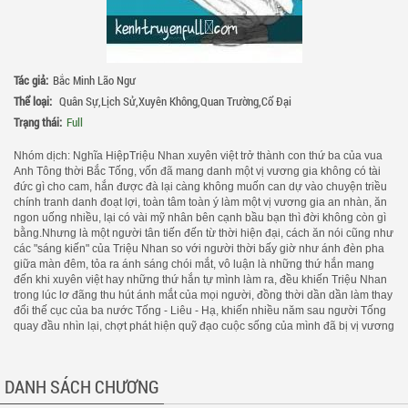
Tác giả:
Bắc Minh Lão Ngư
Thể loại:
Quân Sự
,
Lịch Sử
,
Xuyên Không
,
Quan Trường
,
Cổ Đại
Trạng thái:
Full
Nhóm dịch: Nghĩa HiệpTriệu Nhan xuyên việt trở thành con thứ ba của vua
Anh Tông thời Bắc Tống, vốn đã mang danh một vị vương gia không có tài
đức gì cho cam, hắn được đà lại càng không muốn can dự vào chuyện triều
chính tranh danh đoạt lợi, toàn tâm toàn ý làm một vị vương gia an nhàn, ăn
ngon uống nhiều, lại có vài mỹ nhân bên cạnh bầu bạn thì đời không còn gì
bằng.Nhưng là một người tân tiến đến từ thời hiện đại, cách ăn nói cũng như
các "sáng kiến" của Triệu Nhan so với người thời bấy giờ như ánh đèn pha
giữa màn đêm, tỏa ra ánh sáng chói mắt, vô luận là những thứ hắn mang
đến khi xuyên việt hay những thứ hắn tự mình làm ra, đều khiến Triệu Nhan
trong lúc lơ đãng thu hút ánh mắt của mọi người, đồng thời dần dần làm thay
đổi thế cục của ba nước Tống - Liêu - Hạ, khiến nhiều năm sau người Tống
quay đầu nhìn lại, chợt phát hiện quỹ đạo cuộc sống của mình đã bị vị vương
gia nhàn rỗi Triệu Nhan này dẫn dắt theo một chiều hướng khác mất
rồi.***Câu chuyện bắt đầu từ hai bắp ngô và một củ khoai lang…Triệu Nhan
của thế kỉ 21 là một thầy giáo trường làng ở một vùng quê hẻo lánh. Trên
DANH SÁCH CHƯƠNG
đường từ thị trấn trở về, đi qua ruộng ngô, hắn bẻ 2 bắp ngô và 1 củ khoai
lang định bụng sẽ nướng lên ăn đỡ đói, vậy mà... Không hiểu cái lão nông