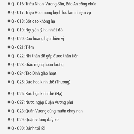
-
16: Triệu Nhan, Vương Sân, Bảo An công chúa
-
17: Triệu Húc mang bệnh lúc làm nhiệm vụ
-
18: Sốt cao không hạ
-
19: Nguyên lý hạ nhiệt độ
-
20: Cao hoàng hậu thiên vị
-
21: Tiêm
-
22: Nhi thần đã gặp được thần tiên
-
23: Giấc mộng hoàn lương
-
24: Tào Dĩnh giảo hoạt
-
25: Bức họa kinh thế (Thượng)
-
26: Bức họa kinh thế (Hạ)
-
27: Nước ngập Quận Vương phủ
-
28: Quận Vương cũng muốn chạy nạn
-
29: Quận vương đẩy xe
-
30: Đánh tới rồi