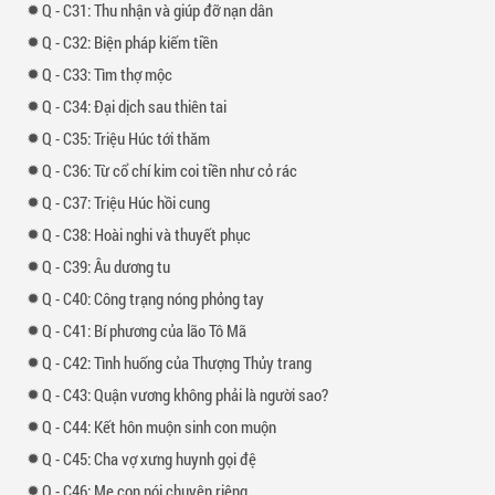
-
31: Thu nhận và giúp đỡ nạn dân
-
32: Biện pháp kiếm tiền
-
33: Tìm thợ mộc
-
34: Đại dịch sau thiên tai
-
35: Triệu Húc tới thăm
-
36: Từ cổ chí kim coi tiền như cỏ rác
-
37: Triệu Húc hồi cung
-
38: Hoài nghi và thuyết phục
-
39: Âu dương tu
-
40: Công trạng nóng phỏng tay
-
41: Bí phương của lão Tô Mã
-
42: Tình huống của Thượng Thủy trang
-
43: Quận vương không phải là người sao?
-
44: Kết hôn muộn sinh con muộn
-
45: Cha vợ xưng huynh gọi đệ
-
46: Mẹ con nói chuyện riêng