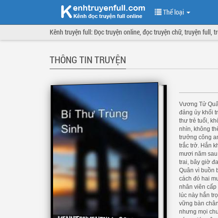
Thể loại
Kênh truyện full: Đọc truyện online, đọc truyện chữ, truyện full, 
THÔNG TIN TRUYỆN
Vương Tử Quân 
đảng ủy khối t
thư trẻ tuổi, 
nhìn, không th
trưởng công an
trắc trở. Hắn 
mươi năm sau 
trai, bây giờ đ
Quân vì buồn b
cách đó hai mư
nhân viên cấp
lúc này hắn t
vững bàn chân
nhưng mọi chu