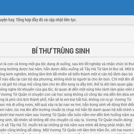
truyện hay. Tổng hợp đầy đủ và cập nhật liên tục.
BÍ THƯ TRÙNG SINH
là con cả trong một gia tộc đang đi xuống, sau khi tốt nghiệp và nhận chức bí th
rong trường được hai năm, hắn được điều xuống xã Tây Hà Tử làm bí thư xã. Một b
không kinh nghiệm, không tâm tính tất nhiên sẽ biến thành một vị cán bộ lãnh đạo bù
ể nào đấu lại cán bộ địa phương, không khỏi bị người ta cho ăn bùn. Chỉ một tên 
 xã giở trò chụp mũ cũng làm cho tin đồn tung ra đầy trời, thế là đời làm quan gặp
không nghe lời khuyên của gia tộc, từ quan đi đến một vùng hẻo lánh làm giáo viên.
Vương Tử Quân vì chuyện con cái học xong không có công tác mà đến tìm đứa e
ang là phó chủ tịch thành phố, hắn sẽ bị em trai hắt hủi, không coi ra gì. Vương Tử
ực mà đi uống rượu, kết quả xảy ra tai nạn xe hơi, hắn trọng sinh về đúng thời đi
ơi năm, lúc mà tên đồn trưởng chuẩn bị chụp mũ hắn tội danh quan hệ bất chính 
 dưới.Hai mươi năm sau Vương Tử Quân vẫn luôn nằm mơ đến tình huống năm xư
rọng sinh, tất nhiên sẽ không để cho chuyện cũ xảy ra. Vương Tử Quân muốn đứng
 ở xã Tây Hà Tử, muốn trả lại những gì mà năm xưa mình đã từng phải nhận, thế
yện cũng không dễ dàng. Một Vương Tử Quân với tâm tính trầm ổn, với hai mươi