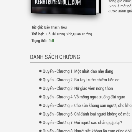
sóng gió cuộc 
Sinh là một bộ
được đánh giá
Tác giả:
Bảo Thạch Tiêu
Thể loại:
Đô Thị
,
Trọng Sinh
,
Quan Trường
Trạng thái:
Full
DANH SÁCH CHƯƠNG
Quyển
-
Chương
1: Một nhát đao nhẹ dàng
Quyển
-
Chương
2: Ra tay trước chiếm tiên cơ
Quyển
-
Chương
3: Nữ giáo viên nông thôn
Quyển
-
Chương
4: Vỗ mông ngựa xuống đùi ngựa
Quyển
-
Chương
5: Chó sủa không cắn người, chó không sủa
Quyển
-
Chương
6: Chỉ đánh loại người không có mắt
Quyển
-
Chương
7: Đời người sao chẳng gặp lại?
Quyển
-
Chương
8: Người sắt không ăn cơm cũng đói