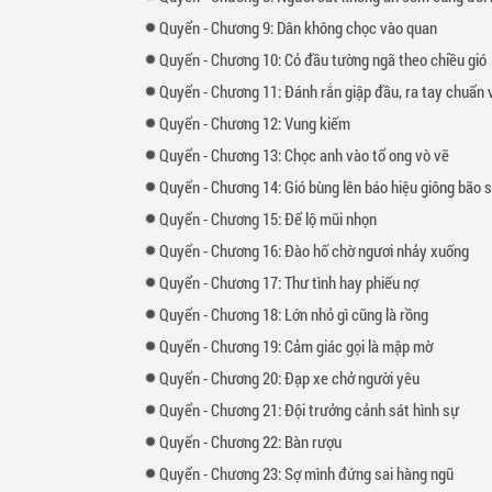
Quyển
-
Chương
9: Dân không chọc vào quan
Quyển
-
Chương
10: Cỏ đầu tường ngã theo chiều gió
Quyển
-
Chương
11: Đánh rắn giập đầu, ra tay chuẩn và
Quyển
-
Chương
12: Vung kiếm
Quyển
-
Chương
13: Chọc anh vào tổ ong vò vẽ
Quyển
-
Chương
14: Gió bùng lên báo hiệu giông bão 
Quyển
-
Chương
15: Để lộ mũi nhọn
Quyển
-
Chương
16: Đào hố chờ ngươi nhảy xuống
Quyển
-
Chương
17: Thư tình hay phiếu nợ
Quyển
-
Chương
18: Lớn nhỏ gì cũng là rồng
Quyển
-
Chương
19: Cảm giác gọi là mập mờ
Quyển
-
Chương
20: Đạp xe chở người yêu
Quyển
-
Chương
21: Đội trưởng cảnh sát hình sự
Quyển
-
Chương
22: Bàn rượu
Quyển
-
Chương
23: Sợ mình đứng sai hàng ngũ