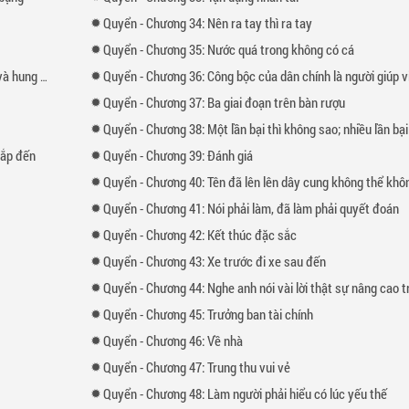
Quyển
-
Chương
34: Nên ra tay thì ra tay
Quyển
-
Chương
35: Nước quá trong không có cá
 hung ác
Quyển
-
Chương
36: Công bộc của dân chính là người giúp việc đại ch
Quyển
-
Chương
37: Ba giai đoạn trên bàn rượu
Quyển
-
Chương
38: Một lần bại thì không sao; nhiều lần bại thì năng lực có vấ
sắp đến
Quyển
-
Chương
39: Đánh giá
Quyển
-
Chương
40: Tên đã lên lên dây cung không thể không 
Quyển
-
Chương
41: Nói phải làm, đã làm phải quyết đoán
Quyển
-
Chương
42: Kết thúc đặc sắc
Quyển
-
Chương
43: Xe trước đi xe sau đến
Quyển
-
Chương
44: Nghe anh nói vài lời thật sự nâng cao tri t
Quyển
-
Chương
45: Trưởng ban tài chính
Quyển
-
Chương
46: Về nhà
Quyển
-
Chương
47: Trung thu vui vẻ
Quyển
-
Chương
48: Làm người phải hiểu có lúc yếu thế