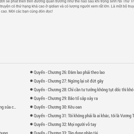
đời sẽ phát triển trên đường quan trường như thế nào sau khi trọng sinh?Bí Thư T
 truyện có thứ hạng khá cao ở qidian và có lượng người xem rất lớn. Là một bộ tru
 cao. Mời các bạn cùng đón đọc!
Quyển
-
Chương
26: Đâm lao phải theo lao
Quyển
-
Chương
27: Ngừng lại sẽ đứt gãy
Quyển
-
Chương
28: Chỉ cần tư tưởng không tụt dốc thì khó khăn gì không vượt 
Quyển
-
Chương
29: Bão tố sắp xảy ra
 cắn người
Quyển
-
Chương
30: Kêu oan
Quyển
-
Chương
31: Tôi không phải là ai khác, tôi là Vương Tử Q
Quyển
-
Chương
32: Mọi người vỗ tay
 bụng
Quyển
-
Chương
33: Tận dụng nhân tài