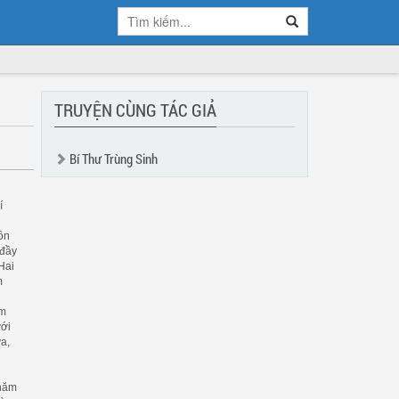
TRUYỆN CÙNG TÁC GIẢ
Bí Thư Trùng Sinh
ư
í
đồn
 đầy
Hai
m
ểm
với
a,
 năm