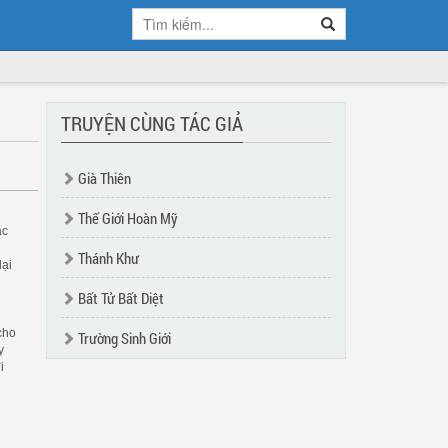
TRUYỆN CÙNG TÁC GIẢ
Già Thiên
Thế Giới Hoàn Mỹ
ác
Thánh Khư
lại
Bất Tử Bất Diệt
cho
Trường Sinh Giới
y
i