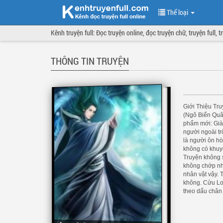
Thể loại
Kênh truyện full: Đọc truyện online, đọc truyện chữ, truyện full, 
THÔNG TIN TRUYỆN
Giới Thiệu Tr
(Ngô Biển Quân
phẩm mới: Già
người ngoài tr
là người ôn hò
không có khuyế
Truyện không s
không chớp nh
nhân vật vậy. T
không. Cửu Lon
theo dấu chân c