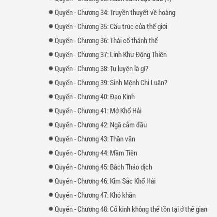
Quyển
-
Chương
34: Truyền thuyết về hoàng
Quyển
-
Chương
35: Cấu trúc của thế giới
Quyển
-
Chương
36: Thái cổ thánh thể
Quyển
-
Chương
37: Linh Khư Động Thiên
Quyển
-
Chương
38: Tu luyện là gì?
Quyển
-
Chương
39: Sinh Mệnh Chi Luân?
Quyển
-
Chương
40: Đạo Kinh
Quyển
-
Chương
41: Mở Khổ Hải
Quyển
-
Chương
42: Ngã cắm đầu
Quyển
-
Chương
43: Thần văn
Quyển
-
Chương
44: Mầm Tiên
Quyển
-
Chương
45: Bách Thảo dịch
Quyển
-
Chương
46: Kim Sắc Khổ Hải
Quyển
-
Chương
47: Khó khăn
Quyển
-
Chương
48: Cổ kinh không thể tồn tại ở thế gian