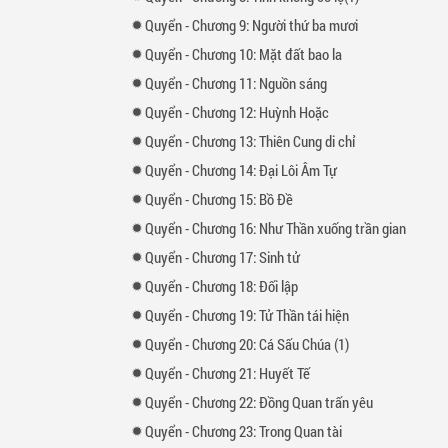
Quyển
-
Chương
9: Người thứ ba mươi
Quyển
-
Chương
10: Mặt đất bao la
Quyển
-
Chương
11: Nguồn sáng
Quyển
-
Chương
12: Huỳnh Hoặc
Quyển
-
Chương
13: Thiên Cung di chỉ
Quyển
-
Chương
14: Đại Lôi Âm Tự
Quyển
-
Chương
15: Bồ Đề
Quyển
-
Chương
16: Như Thần xuống trần gian
Quyển
-
Chương
17: Sinh tử
Quyển
-
Chương
18: Đối lập
Quyển
-
Chương
19: Tử Thần tái hiện
Quyển
-
Chương
20: Cá Sấu Chúa (1)
Quyển
-
Chương
21: Huyết Tế
Quyển
-
Chương
22: Đồng Quan trấn yêu
Quyển
-
Chương
23: Trong Quan tài