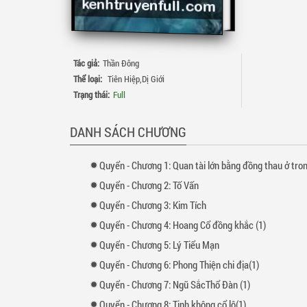
Tác giả:
Thần Đông
Thể loại:
Tiên Hiệp
,
Dị Giới
Trạng thái:
Full
DANH SÁCH CHƯƠNG
Quyển
-
Chương
1: Quan tài lớn bằng đồng thau ở trong T
Quyển
-
Chương
2: Tố Vấn
Quyển
-
Chương
3: Kim Tích
Quyển
-
Chương
4: Hoang Cổ đồng khắc (1)
Quyển
-
Chương
5: Lý Tiểu Mạn
Quyển
-
Chương
6: Phong Thiện chi địa(1)
Quyển
-
Chương
7: Ngũ SắcThổ Đàn (1)
Quyển
-
Chương
8: Tinh không cổ lộ(1)