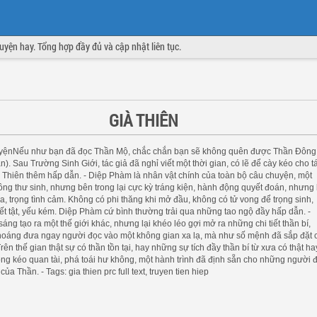
truyện hay. Tổng hợp đầy đủ và cập nhật liên tục.
GIÀ THIÊN
uyệnNếu như bạn đã đọc Thần Mộ, chắc chắn bạn sẽ không quên được Thần Đông
). Sau Trường Sinh Giới, tác giả đã nghỉ viết một thời gian, có lẽ để cày kéo cho t
 Thiên thêm hấp dẫn. - Diệp Phàm là nhân vật chính của toàn bộ câu chuyện, một
ông thư sinh, nhưng bên trong lại cực kỳ tráng kiện, hành động quyết đoán, nhưng 
a, trọng tình cảm. Không có phi thăng khi mở đầu, không có tử vong để trọng sinh,
t tật, yếu kém. Diệp Phàm cứ bình thường trải qua những tao ngộ đầy hấp dẫn. -
áng tạo ra một thế giới khác, nhưng lại khéo léo gợi mở ra những chi tiết thần bí,
oáng đưa ngay người đọc vào một không gian xa lạ, mà như số mệnh đã sắp đặt 
rên thế gian thật sự có thần tồn tại, hay những sự tích đầy thần bí từ xưa có thật ha
g kéo quan tài, phá toái hư không, một hành trình đã định sẵn cho những người đ
ủa Thần. - Tags: gia thien prc full text, truyen tien hiep