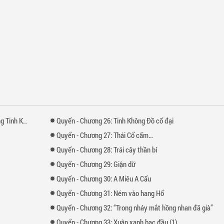
inh Không
Quyển
-
Chương
26: Tinh Không Đồ cổ đại
Quyển
-
Chương
27: Thái Cổ cấm…
Quyển
-
Chương
28: Trái cây thần bí
Quyển
-
Chương
29: Giận dữ
Quyển
-
Chương
30: A Miêu A Cẩu
Quyển
-
Chương
31: Ném vào hang Hổ
Quyển
-
Chương
32: “Trong nháy mắt hồng nhan đã già”
Quyển
-
Chương
33: Xuân xanh bạc đầu (1)