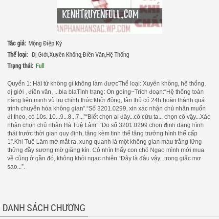
Tác giả:
Mộng Điệp Ký
Thể loại:
Dị Giới
,
Xuyên Không
,
Điền Văn
,
Hệ Thống
Trạng thái:
Full
Quyển 1: Hài tử không gì không làm đượcThể loại: Xuyên không, hệ thống,
dị giới , điền văn, ...bla blaTình trạng: On going~Trích đoạn:“Hệ thống toàn
năng liên minh vũ trụ chính thức khởi động, tân thủ có 24h hoàn thành quá
trình chuyển hóa không gian”.“Số 3201.0299, xin xác nhận chủ nhân muốn
đi theo, có 10s. 10...9...8...7...”“Biết chọn ai đây...cô cứu ta... chọn cô vậy...Xác
nhận chọn chủ nhân Hà Tuệ Lâm”.“Do số 3201.0299 chọn định dạng hình
thái trước thời gian quy định, tặng kèm tinh thể tăng trưởng hình thể cấp
1”.Khi Tuệ Lâm mở mắt ra, xung quanh là một không gian màu trắng lững
thững đầy sương mờ giăng kín. Cô nhìn thấy con chó Ngao mình mới mua
về cũng ở gần đó, không khỏi ngạc nhiên.“Đây là đâu vậy...trong giấc mơ
sao...”.
DANH SÁCH CHƯƠNG