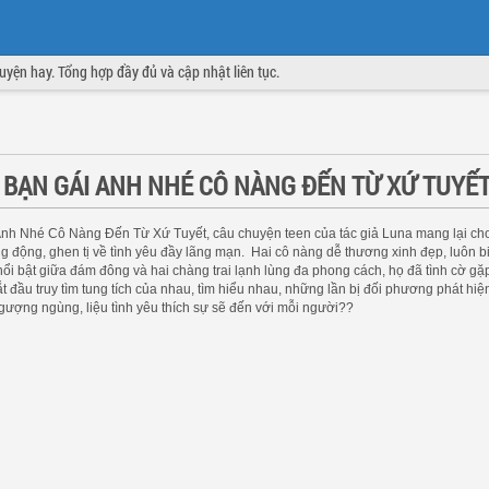
truyện hay. Tổng hợp đầy đủ và cập nhật liên tục.
 BẠN GÁI ANH NHÉ CÔ NÀNG ĐẾN TỪ XỨ TUYẾ
nh Nhé Cô Nàng Đến Từ Xứ Tuyết, câu chuyện teen của tác giả Luna mang lại ch
 động, ghen tị về tình yêu đầy lãng mạn. Hai cô nàng dễ thương xinh đẹp, luôn b
ổi bật giữa đám đông và hai chàng trai lạnh lùng đa phong cách, họ đã tình cờ gặ
t đầu truy tìm tung tích của nhau, tìm hiểu nhau, những lần bị đối phương phát hiệ
ngượng ngùng, liệu tình yêu thích sự sẽ đến với mỗi người??