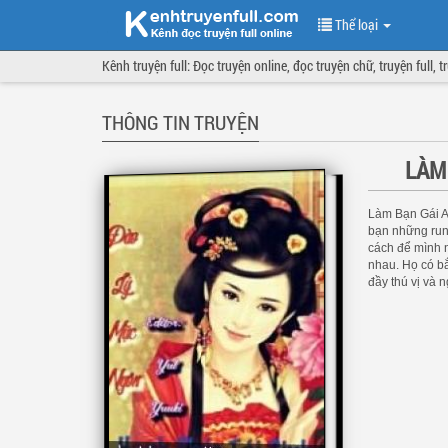
Thể loại
Kênh truyện full: Đọc truyện online, đọc truyện chữ, truyện full, 
THÔNG TIN TRUYỆN
LÀM
Làm Bạn Gái A
bạn những rung
cách để mình n
nhau. Họ có bắ
đầy thú vị và 