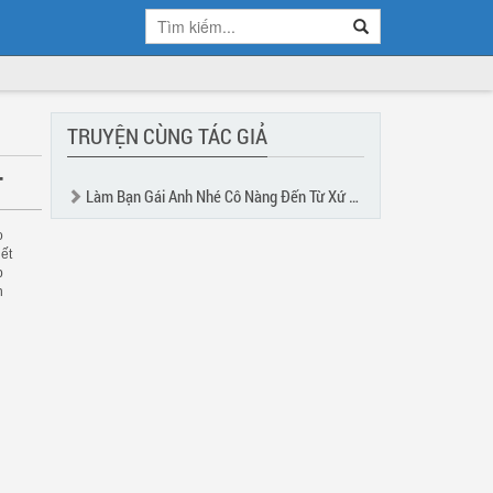
TRUYỆN CÙNG TÁC GIẢ
T
Làm Bạn Gái Anh Nhé Cô Nàng Đến Từ Xứ Tuyết
o
iết
p
n