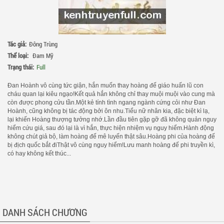
Tác giả:
Đông Trùng
Thể loại:
Đam Mỹ
Trạng thái:
Full
Đan Hoành vô cùng tức giận, hắn muốn thay hoàng đế giáo huấn lũ con
cháu quan lại kiêu ngạo!Kết quả hắn không chỉ thay muội muội vào cung mà
còn được phong cửu tần.Một kẻ tính tình ngang ngành cứng cỏi như Đan
Hoành, cũng không bị tác động bởi ôn nhu.Tiểu nữ nhân kia, đặc biệt kì lạ,
lại khiến Hoàng thượng tưởng nhớ.Lần đầu tiên gặp gỡ đã không quản nguy
hiểm cứu giá, sau đó lại là vì hắn, thực hiện nhiệm vụ nguy hiểm.Hành động
không chút giả bộ, làm hoàng đế mê luyến thật sâu.Hoàng phi của hoàng đế
bị địch quốc bắt điThật vô cùng nguy hiểm!Lưu manh hoàng đế phi truyền kì,
có hay không kết thúc...
DANH SÁCH CHƯƠNG