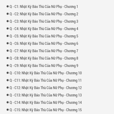
-
1: Nhật Ký Báo Thù Của Nữ Phụ - Chương 1
-
2: Nhật Ký Báo Thù Của Nữ Phụ - Chương 2
-
3: Nhật Ký Báo Thù Của Nữ Phụ - Chương 3
-
4: Nhật Ký Báo Thù Của Nữ Phụ - Chương 4
-
5: Nhật Ký Báo Thù Của Nữ Phụ - Chương 5
-
6: Nhật Ký Báo Thù Của Nữ Phụ - Chương 6
-
7: Nhật Ký Báo Thù Của Nữ Phụ - Chương 7
-
8: Nhật Ký Báo Thù Của Nữ Phụ - Chương 8
-
9: Nhật Ký Báo Thù Của Nữ Phụ - Chương 9
-
10: Nhật Ký Báo Thù Của Nữ Phụ - Chương 10
-
11: Nhật Ký Báo Thù Của Nữ Phụ - Chương 11
-
12: Nhật Ký Báo Thù Của Nữ Phụ - Chương 12
-
13: Nhật Ký Báo Thù Của Nữ Phụ - Chương 13
-
14: Nhật Ký Báo Thù Của Nữ Phụ - Chương 14
-
15: Nhật Ký Báo Thù Của Nữ Phụ - Chương 15