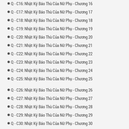
-
16: Nhật Ký Báo Thù Của Nữ Phụ - Chương 16
-
17: Nhật Ký Báo Thù Của Nữ Phụ - Chương 17
-
18: Nhật Ký Báo Thù Của Nữ Phụ - Chương 18
-
19: Nhật Ký Báo Thù Của Nữ Phụ - Chương 19
-
20: Nhật Ký Báo Thù Của Nữ Phụ - Chương 20
-
21: Nhật Ký Báo Thù Của Nữ Phụ - Chương 21
-
22: Nhật Ký Báo Thù Của Nữ Phụ - Chương 22
-
23: Nhật Ký Báo Thù Của Nữ Phụ - Chương 23
-
24: Nhật Ký Báo Thù Của Nữ Phụ - Chương 24
-
25: Nhật Ký Báo Thù Của Nữ Phụ - Chương 25
-
26: Nhật Ký Báo Thù Của Nữ Phụ - Chương 26
-
27: Nhật Ký Báo Thù Của Nữ Phụ - Chương 27
-
28: Nhật Ký Báo Thù Của Nữ Phụ - Chương 28
-
29: Nhật Ký Báo Thù Của Nữ Phụ - Chương 29
-
30: Nhật Ký Báo Thù Của Nữ Phụ - Chương 30