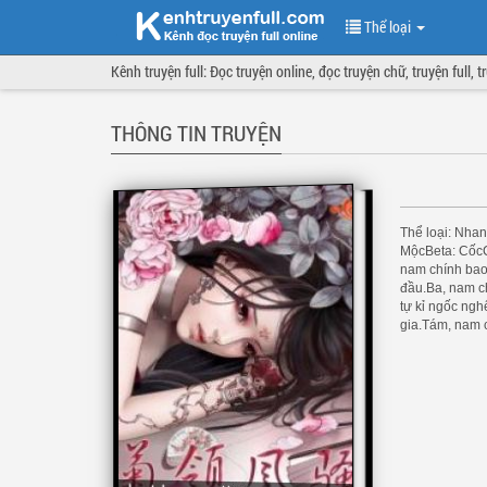
Thể loại
Kênh truyện full: Đọc truyện online, đọc truyện chữ, truyện full, 
THÔNG TIN TRUYỆN
Thể loại: Nhan
MộcBeta: CốcC
nam chính bao
đầu.Ba, nam ch
tự kỉ ngốc ngh
gia.Tám, nam c