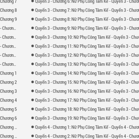
 Chương 7
Quyển
3 -
Chương
6: Nữ Phụ Công Tâm Kế - Quyển 3 - Chương 6: Muốn làm người phụ nữ của đại th
 Chương 8
Quyển
3 -
Chương
7: Nữ Phụ Công Tâm Kế - Quyển 3 - Chương 7: Muốn làm người phụ nữ của đại th
 Chương 9
Quyển
3 -
Chương
8: Nữ Phụ Công Tâm Kế - Quyển 3 - Chương 8: Muốn làm người phụ nữ của đại th
hương 10
Quyển
3 -
Chương
9: Nữ Phụ Công Tâm Kế - Quyển 3 - Chương 9: Muốn làm người phụ nữ của đại th
hương 11
Quyển
3 -
Chương
10: Nữ Phụ Công Tâm Kế - Quyển 3 - Chương 10: Thành đôi cùng chàng [ngoại tr
hương 12
Quyển
3 -
Chương
11: Nữ Phụ Công Tâm Kế - Quyển 3 - Chương 11: Thành đôi cùng chàng [ngoại truy
hương 13
Quyển
3 -
Chương
12: Nữ Phụ Công Tâm Kế - Quyển 3 - Chương 12: Muốn làm người phụ nữ của đại thần
Phiên ngoại
Quyển
3 -
Chương
13: Nữ Phụ Công Tâm Kế - Quyển 3 - Chương 13: Muốn làm người phụ nữ của đại thần
 Chương 1
Quyển
3 -
Chương
14: Nữ Phụ Công Tâm Kế - Quyển 3 - Chương 14: Muốn làm người phụ nữ của đại thần
 Chương 2
Quyển
3 -
Chương
15: Nữ Phụ Công Tâm Kế - Quyển 3 - Chương 15: Muốn làm người phụ nữ của đại thần
 Chương 3
Quyển
3 -
Chương
16: Nữ Phụ Công Tâm Kế - Quyển 3 - Chương 16: Muốn làm người phụ nữ của đại thần
 Chương 4
Quyển
3 -
Chương
17: Nữ Phụ Công Tâm Kế - Quyển 3 - Chương 17: Muốn làm người phụ nữ của đại thần
 Chương 5
Quyển
3 -
Chương
18: Nữ Phụ Công Tâm Kế - Quyển 3 - Chương 18: Muốn làm người phụ nữ của đại thần [ngoại tr
 Chương 6
Quyển
3 -
Chương
19: Nữ Phụ Công Tâm Kế - Quyển 3 - Chương 19: Muốn làm người phụ nữ của đại thần [ngoại truy
ùng chàng [7]
Quyển
4 -
Chương
1: Nữ Phụ Công Tâm Kế - Quyển 4 - Chương 1: Nhóc con mau vào bá
m [ngoại truyện]
Quyển
4 -
Chương
2: Nữ Phụ Công Tâm Kế - Quyển 4 - Chương 2: Nhóc con mau vào bá