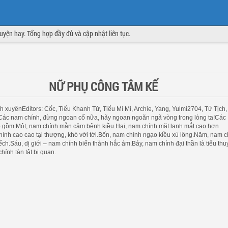
truyện hay. Tổng hợp đầy đủ và cập nhật liên tục.
NỮ PHỤ CÔNG TÂM KẾ
h xuyênEditors: Cốc, Tiểu Khanh Tử, Tiểu Mi Mi, Archie, Yang, Yulmi2704, Tử Tịch,
ác nam chính, đừng ngoan cố nữa, hãy ngoan ngoãn ngã vòng trong lòng ta!Các
 gồm:Một, nam chính mẫn cảm bệnh kiều.Hai, nam chính mặt lạnh mắt cao hơn
ính cao cao tại thượng, khó với tới.Bốn, nam chính ngạo kiều xù lông.Năm, nam c
ếch.Sáu, dị giới – nam chính biến thành hắc ám.Bảy, nam chính đại thần là tiểu thu
hính tàn tật bi quan.