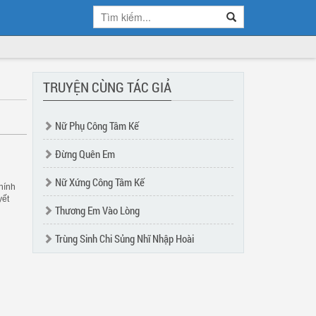
TRUYỆN CÙNG TÁC GIẢ
Nữ Phụ Công Tâm Kế
Đừng Quên Em
Nữ Xứng Công Tâm Kế
hính
yết
Thương Em Vào Lòng
Trùng Sinh Chi Sủng Nhĩ Nhập Hoài