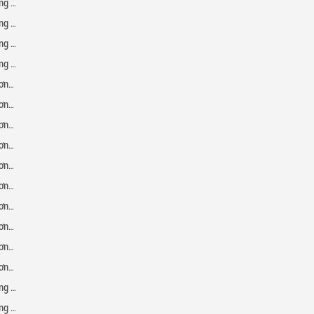
ần [6]
ần [7]
ần [8]
ần [9]
uyện]
ện] 2
 [10]
 [11]
 [12]
 [13]
 [14]
 [15]
uyện]
ện] 2
t [1]
t [2]