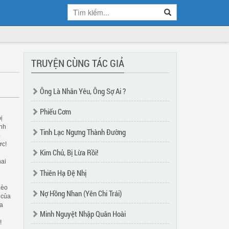
TRUYỆN CÙNG TÁC GIẢ
Ông Là Nhân Yêu, Ông Sợ Ai ?
Phiếu Cơm
ị
ạnh
Tinh Lạc Ngưng Thành Đường
o
ợc!
Kim Chủ, Bị Lừa Rồi!
hai
i
Thiên Hạ Đệ Nhị
hèo
Nợ Hồng Nhan (Yên Chi Trái)
 của
ừa
Minh Nguyệt Nhập Quân Hoài
!