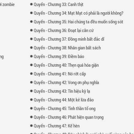
́i zombie
Quyển
-
Chương
33: Canh thịt
Quyển
-
Chương
34: Mạt Mạt có phải là người không?
Quyển
-
Chương
35: Hai chúng ta đều muốn sống sót
Quyển
-
Chương
36: Đoạt lại căn cứ
Quyển
-
Chương
37: Đồng minh bất đắc dĩ
Quyển
-
Chương
38: Nhân gian bất sách
ng
Quyển
-
Chương
39: Điềm báo
Quyển
-
Chương
40: Thẹn quá hóa giận
Quyển
-
Chương
41: Nó rớt cấp
Quyển
-
Chương
42: Vong ơn phụ nghĩa
Quyển
-
Chương
43: Tín hiệu kỳ lạ
Quyển
-
Chương
44: Một kẻ lừa đảo
Quyển
-
Chương
45: Tinh thần tổ ong
Quyển
-
Chương
46: Phát hiện quan trọng
Quyển
-
Chương
47: Kế hèn