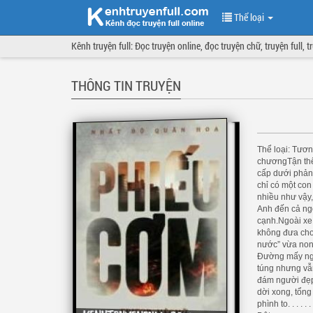
Thể loại
Kênh truyện full: Đọc truyện online, đọc truyện chữ, truyện full, 
THÔNG TIN TRUYỆN
Thể loại: Tươn
chươngTận thế
cấp dưới phản 
chỉ có một con
nhiều như vậy,
Anh đến cả ng
cạnh.Ngoài xe
không đưa cho 
nước” vừa non
Đường mấy ngà
túng nhưng vẫn
đám người đẹp 
dời xong, tổn
phình to. . . . 