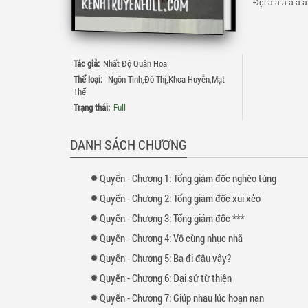
Đệt a a a a a a 
Tác giả:
Nhất Độ Quân Hoa
Thể loại:
Ngôn Tình
,
Đô Thị
,
Khoa Huyễn
,
Mạt
Thế
Trạng thái:
Full
DANH SÁCH CHƯƠNG
Quyển
-
Chương
1: Tổng giám đốc nghèo túng
Quyển
-
Chương
2: Tổng giám đốc xui xẻo
Quyển
-
Chương
3: Tổng giám đốc ***
Quyển
-
Chương
4: Vô cùng nhục nhã
Quyển
-
Chương
5: Ba đi đâu vậy?
Quyển
-
Chương
6: Đại sứ từ thiện
Quyển
-
Chương
7: Giúp nhau lúc hoạn nạn