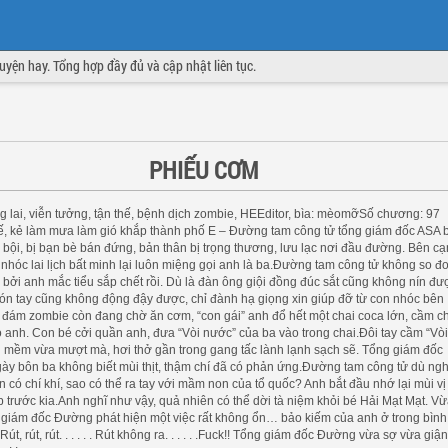
truyện hay. Tổng hợp đầy đủ và cập nhật liên tục.
PHIẾU CƠM
g lai, viễn tưởng, tận thế, bệnh dịch zombie, HEEditor, bìa: mèomỡSố chương: 97
, kẻ làm mưa làm gió khắp thành phố E – Đường tam công tử tổng giám đốc ASA b
bội, bị bạn bè bán đứng, bản thân bị trọng thương, lưu lạc nơi đầu đường. Bên c
 nhóc lai lịch bất minh lại luôn miệng gọi anh là ba.Đường tam công tử không so đ
 bởi anh mắc tiểu sắp chết rồi. Dù là đàn ông giội đồng đúc sắt cũng không nín đư
ón tay cũng không động đậy được, chỉ đành hạ giọng xin giúp đỡ từ con nhóc bên
 đám zombie còn đang chờ ăn cơm, “con gái” anh đổ hết một chai coca lớn, cầm c
anh. Con bé cởi quần anh, đưa “Vòi nước” của ba vào trong chai.Đôi tay cầm “Vò
 mềm vừa mượt mà, hơi thở gần trong gang tấc lành lạnh sạch sẽ. Tổng giám đốc
y bôn ba không biết mùi thịt, thậm chí đã có phản ứng.Đường tam công tử dù ng
 có chí khí, sao có thể ra tay với mầm non của tổ quốc? Anh bắt đầu nhớ lại mùi vị
trước kia.Anh nghĩ như vậy, quả nhiên có thể dời tà niệm khỏi bé Hải Mạt Mạt. V
g giám đốc Đường phát hiện một việc rất không ổn… bảo kiếm của anh ở trong bình
. . Rút, rút, rút. . . . . . Rút không ra. . . . . .Fuck!! Tổng giám đốc Đường vừa sợ vừa giận