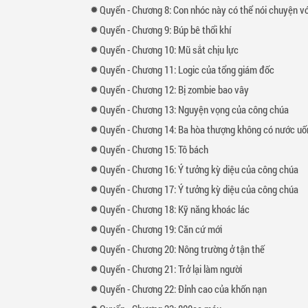
Quyển
-
Chương
8: Con nhóc này có thể nói chuyện vơ
Quyển
-
Chương
9: Búp bê thổi khí
Quyển
-
Chương
10: Mũ sắt chịu lực
Quyển
-
Chương
11: Logic của tổng giám đốc
Quyển
-
Chương
12: Bị zombie bao vây
Quyển
-
Chương
13: Nguyện vọng của công chúa
Quyển
-
Chương
14: Ba hòa thượng không có nước uố
Quyển
-
Chương
15: Tô bách
Quyển
-
Chương
16: Ý tưởng kỳ diệu của công chúa
Quyển
-
Chương
17: Ý tưởng kỳ diệu của công chúa
Quyển
-
Chương
18: Kỹ năng khoác lác
Quyển
-
Chương
19: Căn cứ mới
Quyển
-
Chương
20: Nông trường ở tận thế
Quyển
-
Chương
21: Trở lại làm người
Quyển
-
Chương
22: Đỉnh cao của khốn nạn