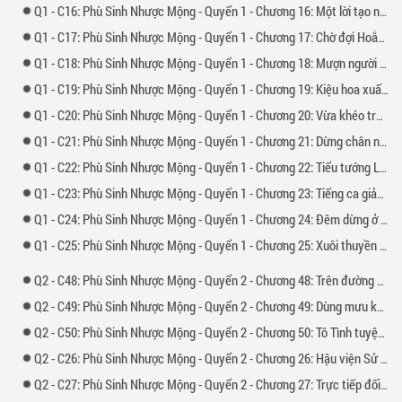
1 -
16: Phù Sinh Nhược Mộng - Quyển 1 - Chương 16: Một lời tạo nên khoảng cách
1 -
17: Phù Sinh Nhược Mộng - Quyển 1 - Chương 17: Chờ đợi Hoắc Hương xuất giá
1 -
18: Phù Sinh Nhược Mộng - Quyển 1 - Chương 18: Mượn người Bắc thượng
1 -
19: Phù Sinh Nhược Mộng - Quyển 1 - Chương 19: Kiệu hoa xuất môn
1 -
20: Phù Sinh Nhược Mộng - Quyển 1 - Chương 20: Vừa khéo tránh khỏi nguy cơ
1 -
21: Phù Sinh Nhược Mộng - Quyển 1 - Chương 21: Dừng chân nghỉ lại Lạc Dương
1 -
22: Phù Sinh Nhược Mộng - Quyển 1 - Chương 22: Tiểu tướng Lí phủ
1 -
23: Phù Sinh Nhược Mộng - Quyển 1 - Chương 23: Tiếng ca giản dị nơi rừng trúc vắng
1 -
24: Phù Sinh Nhược Mộng - Quyển 1 - Chương 24: Đêm dừng ở Lạc Dương
1 -
25: Phù Sinh Nhược Mộng - Quyển 1 - Chương 25: Xuôi thuyền trên sông Hoàng Hà
2 -
48: Phù Sinh Nhược Mộng - Quyển 2 - Chương 48: Trên đường gặp cố nhân
2 -
49: Phù Sinh Nhược Mộng - Quyển 2 - Chương 49: Dùng mưu kế phá sơn tặc
2 -
50: Phù Sinh Nhược Mộng - Quyển 2 - Chương 50: Tô Tình tuyệt vọng
2 -
26: Phù Sinh Nhược Mộng - Quyển 2 - Chương 26: Hậu viện Sử phủ
2 -
27: Phù Sinh Nhược Mộng - Quyển 2 - Chương 27: Trực tiếp đối mặt An Lộc Sơn