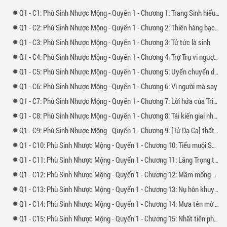
thản nhiên giờ buồn bã. Mỗi chữ mỗi câu đau không thể nói. Ngươi ngồi
1 -
1: Phù Sinh Nhược Mộng - Quyển 1 - Chương 1: Trang Sinh hiểu mộng (1)
nhìn duyên phận kết thúc.Lúc đổi ý lòng nhiều tiếc nuối. Cũng chỉ là nói
xuông. Ta đứng dậy an tĩnh thắp hương. Ta ngừng nhớ của ngươi hình
1 -
2: Phù Sinh Nhược Mộng - Quyển 1 - Chương 2: Thiên hàng bạch lang
dáng. Nhắm mắt lại quật cường.[Mỗi chữ mỗi câu đau không thể nói]Từng
cảm động qua là đã trọn vẹn.
1 -
3: Phù Sinh Nhược Mộng - Quyển 1 - Chương 3: Tử tức là sinh
1 -
4: Phù Sinh Nhược Mộng - Quyển 1 - Chương 4: Trợ Trụ vi ngược*
1 -
5: Phù Sinh Nhược Mộng - Quyển 1 - Chương 5: Uyển chuyển dư âm
1 -
6: Phù Sinh Nhược Mộng - Quyển 1 - Chương 6: Vì người mà say
1 -
7: Phù Sinh Nhược Mộng - Quyển 1 - Chương 7: Lời hứa của Triều Cẩm
1 -
8: Phù Sinh Nhược Mộng - Quyển 1 - Chương 8: Tái kiến giai nhân
1 -
9: Phù Sinh Nhược Mộng - Quyển 1 - Chương 9: [Tử Dạ Ca] thất truyền
1 -
10: Phù Sinh Nhược Mộng - Quyển 1 - Chương 10: Tiểu muội Sử gia
1 -
11: Phù Sinh Nhược Mộng - Quyển 1 - Chương 11: Lăng Trọng tướng quân
1 -
12: Phù Sinh Nhược Mộng - Quyển 1 - Chương 12: Mầm mống cừu hận
1 -
13: Phù Sinh Nhược Mộng - Quyển 1 - Chương 13: Nụ hôn khuynh tình
1 -
14: Phù Sinh Nhược Mộng - Quyển 1 - Chương 14: Mưa tên mờ ảo
1 -
15: Phù Sinh Nhược Mộng - Quyển 1 - Chương 15: Nhất tiễn phá địch