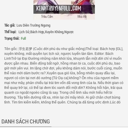
Tác giả:
Lưu Diên Trường Ngưng
Thể loại:
Lịch Sử
,
Bách Hợp
,
Xuyên Không
,
Ngược
Trạng thái:
Full
Tên gốc: 浮生若梦 (Cuộc đời phù du như giấc mộng)Thể loại: Bách hợp [GL],
xuyên không, mất quyền lực lịch sử, ngược luyến tàn tâm. Editor: Bách
LinhTrở lại Đại Đường những năm khói lửa, khuynh tẫn một đời chỉ vì muốn
được gần nhau. Biến động bất ngờ, hồng nhan bi ca, cuộc đời phù du, bao
giờ mới yên vui. Im lặng chờ đợi, yêu không dám nói, bước cuối cùng, muốn
thế nào mới dám bước ra?.Xuyên qua gió lửa, bỗng nhiên quay đầu lại,
ngươi có còn tại nơi đó xướng [Tử Dạ ca] không? Ôn nhu của ngươi mềm
mại như mây, phản chiếu tại trái tim vốn đã vong tình của ta. Nếu thời gian có
thể quay trở lại, có thể lại đem tóc xanh đổi một đời?.Không hối hận, trải qua
quanh co ngoặt ngoèo cũng là say. Trong chỗ tình sâu mới hiểu hết bi
thương. Tây tiến đường rất xa, nhìn lại chỉ mây khói. Ai giữ chân chợt bừng
tỉnh. Tìm tìm kiếm kiếm, không thể quên. Chúng ta đã từng ước định.Lúc đó
trăng sáng, mây nhẹ nhàng trôi. Không thể quên được phần tình cảm này[Đã
từng ước định]Bao nhiêu rêu xanh mới phủ kín hết tường?. Mưa to cỡ nào
mới cần dù?.Ngoài đình hoa lại lơ đãng rơi. Dòng nước tiễn đưa gọi ta
DANH SÁCH CHƯƠNG
không nỡ muốn. Gió thổi bên bờ xốn xanh hai hàng liễu. Ngươi cúi đầu khóc
tiếc những ngày qua. Chiều tà rọi chiếu mái hiên ánh nơi cửa sổ. Ngày trước