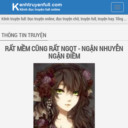
Hiện
menu
Kênh truyện full: Đọc truyện online, đọc truyện chữ, truyện full, truyện hay. Tổng hợp đầy đủ và cập nhật liên tục.
THÔNG TIN TRUYỆN
RẤT MỀM CŨNG RẤT NGỌT - NGẬN NHUYỄN
NGẬN ĐIỀM