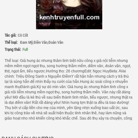
Tác giả:
Cô Cốt
Thể loại:
Đam Mỹ
,
Điền Văn
,
Đoản Văn
Trạng thái:
Full
Thể loại: Giả hung ác nhưng thâm tình biệt nữu công x giả nội liễm nhưng
mềm mềm ngọt ngọt thụ, song hướng thầm mếm, điềm văn, đoản văn, ngọt,
thịt, ngọt ấm, tiểu ngược.Hưởng thọ: 26 chươngEdit: Ngọc HuyBeta: AVai
chính: Triệu Đông Sanh x Nguyễn ĐiềmY rất hận hắn nhưng cách y trả thù
lại là sủng hẳn để nhìn thấy nụ cười của hắn.Hung ác soái công x nhuyễn
manh thụĐánh giá:Ký sự dò mìn văn: Giả hung ác nhưng thâm tình công x
giả nội liễm nhưng mềm ngọt thụ, song hướng thầm mến. Văn này rất đáng
yêu! Mở đầu là kẻ thù về sau biến thành tình nhân, tiểu ngược, nhưng thật ra
là đại điềm văn! Rất rất đáng yêu! Nhìn hung tợn thật ra đều là bao đường!
Thụ bởi vì cấp tiền cho mẹ của mình, yên lặng nhịn xuống bao uất ức, sau
khi bị công trảo về nhà sẽ xuất hiện thuộc tính nhân thê, hay làm nũng và
giảo hoạt nho nhỏ khiến công khó khắc chế. Sau đó thụ xảy ra chuyện, công
mới phát hiện thụ từ nhỏ đến lớn đều phải chịu khổ, đau lòng muốn chết,
lặng lẽ nói yêu, thụ nghe được liền chủ động cầu giao thu lạp! Ngọt bay lên,
phát kẹo khắp nơi.Lão a di dò mìn văn: Công sủng thụ, công năng lực mạnh