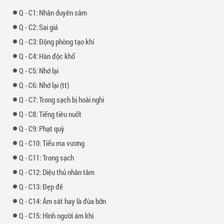
-
1: Nhân duyên sâm
-
2: Sai giá
-
3: Động phòng tạo khí
-
4: Hàn độc khổ
-
5: Nhớ lại
-
6: Nhớ lại (tt)
-
7: Trong sạch bị hoài nghi
-
8: Tiếng tiêu nuốt
-
9: Phạt quỳ
-
10: Tiểu ma vương
-
11: Trong sạch
-
12: Diệu thủ nhân tâm
-
13: Đẹp đẽ
-
14: Ám sát hay là đùa bỡn
-
15: Hình người ám khí