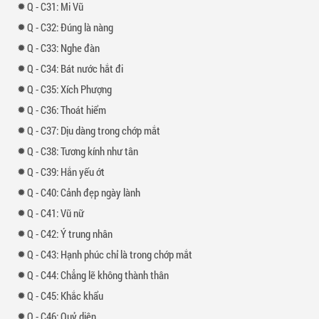
-
31: Mi Vũ
-
32: Đúng là nàng
-
33: Nghe đàn
-
34: Bát nước hắt đi
-
35: Xích Phượng
-
36: Thoát hiểm
-
37: Dịu dàng trong chớp mắt
-
38: Tương kính như tân
-
39: Hắn yếu ớt
-
40: Cảnh đẹp ngày lành
-
41: Vũ nữ
-
42: Ý trung nhân
-
43: Hạnh phúc chỉ là trong chớp mắt
-
44: Chẳng lẽ không thành thân
-
45: Khắc khẩu
-
46: Quỷ diện