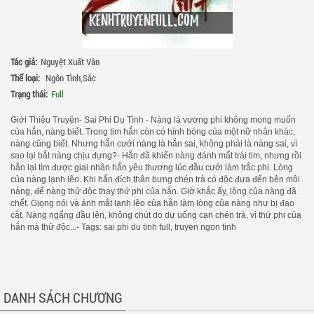
Tác giả:
Nguyệt Xuất Vân
Thể loại:
Ngôn Tình
,
Sắc
Trạng thái:
Full
Giới Thiệu Truyện- Sai Phi Dụ Tình - Nàng là vương phi không mong muốn
của hắn, nàng biết. Trong tim hắn còn có hình bóng của một nữ nhân khác,
nàng cũng biết. Nhưng hắn cưới nàng là hắn sai, không phải là nàng sai, vì
sao lại bắt nàng chịu đựng?- Hắn đã khiến nàng đánh mất trái tim, nhưng rồi
hắn lại tìm được giai nhân hắn yêu thương lúc đầu cưới làm trắc phi. Lòng
của nàng lạnh lẽo. Khi hắn đích thân bưng chén trà có độc đưa đến bên môi
nàng, để nàng thử độc thay thứ phi của hắn. Giờ khắc ấy, lòng của nàng đã
chết. Giọng nói và ánh mắt lạnh lẽo của hắn làm lòng của nàng như bị đao
cắt. Nàng ngẩng đầu lên, không chút do dự uống cạn chén trà, vì thứ phi của
hắn mà thử độc...- Tags: sai phi du tinh full, truyen ngon tinh
DANH SÁCH CHƯƠNG