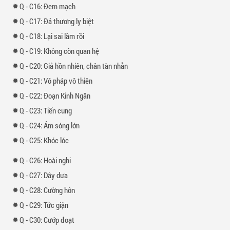
-
16: Đem mạch
-
17: Đả thương ly biệt
-
18: Lại sai lầm rồi
-
19: Không còn quan hệ
-
20: Giả hồn nhiên, chân tàn nhẫn
-
21: Vô pháp vô thiên
-
22: Đoạn Kinh Ngân
-
23: Tiến cung
-
24: Ám sóng lớn
-
25: Khóc lóc
-
26: Hoài nghi
-
27: Dây dưa
-
28: Cường hôn
-
29: Tức giận
-
30: Cướp đoạt