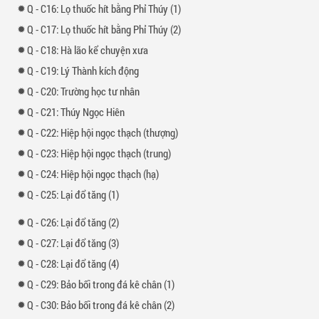
-
16: Lọ thuốc hít bằng Phỉ Thúy (1)
-
17: Lọ thuốc hít bằng Phỉ Thúy (2)
-
18: Hà lão kể chuyện xưa
-
19: Lý Thành kích động
-
20: Trường học tư nhân
-
21: Thúy Ngọc Hiên
-
22: Hiệp hội ngọc thạch (thượng)
-
23: Hiệp hội ngọc thạch (trung)
-
24: Hiệp hội ngọc thạch (hạ)
-
25: Lại đổ tăng (1)
-
26: Lại đổ tăng (2)
-
27: Lại đổ tăng (3)
-
28: Lại đổ tăng (4)
-
29: Bảo bối trong đá kê chân (1)
-
30: Bảo bối trong đá kê chân (2)