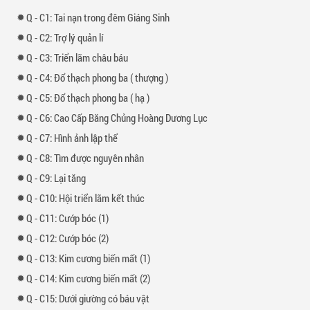
-
1: Tai nạn trong đêm Giáng Sinh
-
2: Trợ lý quản lí
-
3: Triển lãm châu báu
-
4: Đổ thạch phong ba ( thượng )
-
5: Đổ thạch phong ba ( hạ )
-
6: Cao Cấp Băng Chủng Hoàng Dương Lục
-
7: Hình ảnh lập thể
-
8: Tìm được nguyên nhân
-
9: Lại tăng
-
10: Hội triển lãm kết thúc
-
11: Cướp bóc (1)
-
12: Cướp bóc (2)
-
13: Kim cương biến mất (1)
-
14: Kim cương biến mất (2)
-
15: Dưới giường có báu vật