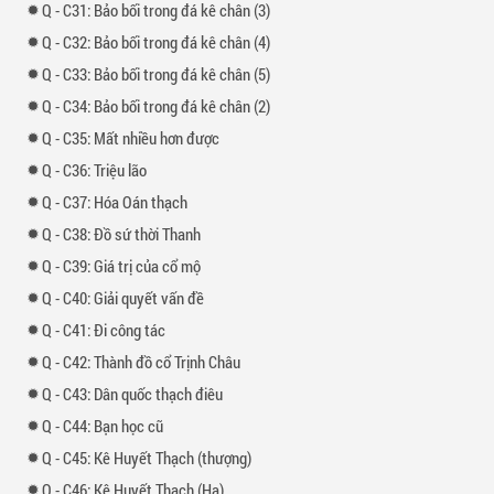
-
31: Bảo bối trong đá kê chân (3)
-
32: Bảo bối trong đá kê chân (4)
-
33: Bảo bối trong đá kê chân (5)
-
34: Bảo bối trong đá kê chân (2)
-
35: Mất nhiều hơn được
-
36: Triệu lão
-
37: Hóa Oán thạch
-
38: Đồ sứ thời Thanh
-
39: Giá trị của cổ mộ
-
40: Giải quyết vấn đề
-
41: Đi công tác
-
42: Thành đồ cổ Trịnh Châu
-
43: Dân quốc thạch điêu
-
44: Bạn học cũ
-
45: Kê Huyết Thạch (thượng)
-
46: Kê Huyết Thạch (Hạ)