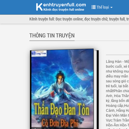
Thể loại
Kênh truyện full: Đọc truyện online, đọc truyện chữ, truyện full, 
THÔNG TIN TRUYỆN
Lăng Hàn - Một
bước cuối, xé
như không muố
điều may mắn n
sau sóng gió c
trẻ tuổi, lại 
nhất!Phân chia
Anh, Hóa Thần 
kỳ, tầng bốn đ
Hoàng cấp,Huy
Cảnh, Hằng Hà
Đại Viên Mãn t
Vực:Trảm Trầ
Hồn-Âm Hồn-Th