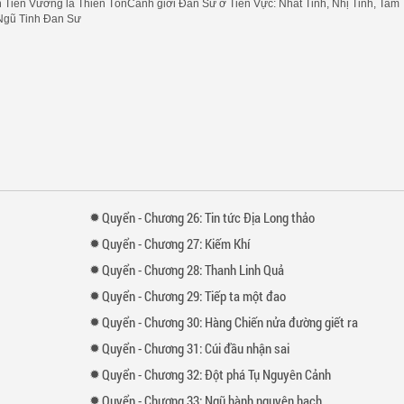
n Tiên Vương là Thiên TônCảnh giới Đan Sư ở Tiên Vực: Nhất Tinh, Nhị Tinh, Tam
,Ngũ Tinh Đan Sư
Quyển
-
Chương
26: Tin tức Địa Long thảo
Quyển
-
Chương
27: Kiếm Khí
Quyển
-
Chương
28: Thanh Linh Quả
Quyển
-
Chương
29: Tiếp ta một đao
Quyển
-
Chương
30: Hàng Chiến nửa đường giết ra
Quyển
-
Chương
31: Cúi đầu nhận sai
Quyển
-
Chương
32: Đột phá Tụ Nguyên Cảnh
Quyển
-
Chương
33: Ngũ hành nguyên hạch