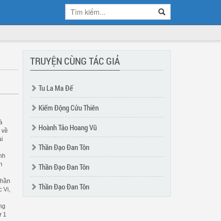
TRUYỆN CÙNG TÁC GIẢ
Tu La Ma Đế
Kiếm Động Cửu Thiên
à
Hoành Tảo Hoang Vũ
 về
ài
Thần Đạo Đan Tôn
nh
n
Thần Đạo Đan Tôn
Thần
Thần Đạo Đan Tôn
 Vi,
ng
ừ 1