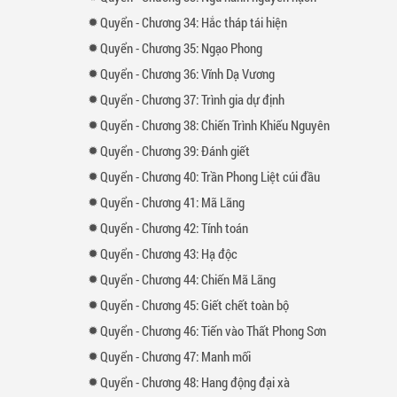
Quyển
-
Chương
34: Hắc tháp tái hiện
Quyển
-
Chương
35: Ngạo Phong
Quyển
-
Chương
36: Vĩnh Dạ Vương
Quyển
-
Chương
37: Trình gia dự định
Quyển
-
Chương
38: Chiến Trình Khiếu Nguyên
Quyển
-
Chương
39: Đánh giết
Quyển
-
Chương
40: Trần Phong Liệt cúi đầu
Quyển
-
Chương
41: Mã Lãng
Quyển
-
Chương
42: Tính toán
Quyển
-
Chương
43: Hạ độc
Quyển
-
Chương
44: Chiến Mã Lãng
Quyển
-
Chương
45: Giết chết toàn bộ
Quyển
-
Chương
46: Tiến vào Thất Phong Sơn
Quyển
-
Chương
47: Manh mối
Quyển
-
Chương
48: Hang động đại xà