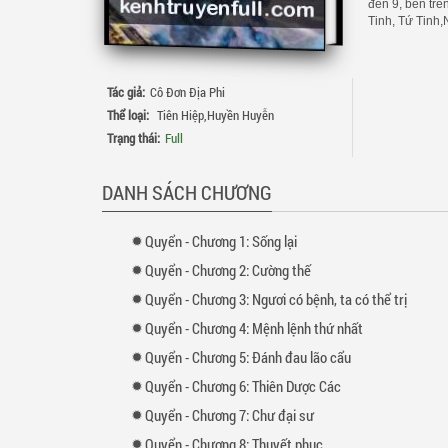
đến 9, bên trê
Tinh, Tứ Tinh
Tác giả:
Cô Đơn Địa Phi
Thể loại:
Tiên Hiệp
,
Huyền Huyễn
Trạng thái:
Full
DANH SÁCH CHƯƠNG
Quyển
-
Chương
1: Sống lại
Quyển
-
Chương
2: Cường thế
Quyển
-
Chương
3: Ngươi có bệnh, ta có thể trị
Quyển
-
Chương
4: Mệnh lệnh thứ nhất
Quyển
-
Chương
5: Đánh đau lão cẩu
Quyển
-
Chương
6: Thiên Dược Các
Quyển
-
Chương
7: Chư đại sư
Quyển
-
Chương
8: Thuyết phục