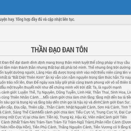
truyện hay. Tổng hợp đầy đủ và cập nhật liên tục.
THẦN ĐẠO ĐAN TÔN
 Đan Đế đại danh đỉnh định mang trong thân mình tuyệt thế công pháp vì truy cầu
 bỏ tấm màn thành thần nhưng thất bại đã phải bỏ mình. Thế nhưng ông trời dường
n tuyệt dường người, Lăng Hàn đã được trọng sinh vào một thiếu niên cùng tên v
hất là "Bất Diệt Thiên Kinh" ấn ký vẫn còn nằm nguyên trong tâm thức hắn.Từ nay
uộn trào nổi lên, Đan Đế ngày xưa bây giờ phải cùng tranh phong với vô số thiên t
bắt đầu một truyền thuyết mới như để chứng minh với trời đất: Ta, là người mạnh
 cảnh giới: Luyện Thể, Tụ Nguyên, Dũng Tuyền, Linh Hải, Thần Thai, Sinh Hoa, Li
cùng Thiên Nhân Cảnh.....Mỗi cảnh giới chia làm chín tầng: tầng một đến ba là tiề
ến sáu gọi là trung kỳ và tầng bảy đến chín gọi là hậu kỳ và đỉnhCảnh giới Đan Sư:
ền cấp, Địa cấp, Thiên cấp...Thần Cảnh: Nhật Nguyệt Cảnh, Sơn Hà Cảnh, Tinh 
 Cảnh, Sáng Thế CảnhMỗi cảnh giới chia làm: Tiểu Cực Vị, Trung Cực Vị, Đại Cực
rong một Cực Vị lại chia làm: Tiền kỳ, Trung kỳ, Hậu kỳ, Viên mãnCảnh giới Tiên
n Cảnh (Nhất Trảm-Nhị Trảm-Tam Trảm-Tứ Trảm-Ngũ Trảm),Phân Hồn Cảnh (Dươ
iên Hồn-Địa Hồn), Tiên Phủ Cảnh, Thăng Nguyên Cảnh, Tiên Vương có 9 tầng t