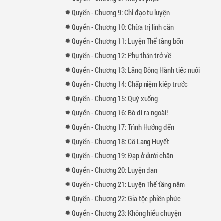
Quyển
-
Chương
9: Chỉ đạo tu luyện
Quyển
-
Chương
10: Chữa trị linh căn
Quyển
-
Chương
11: Luyện Thể tầng bốn!
Quyển
-
Chương
12: Phụ thân trở về
Quyển
-
Chương
13: Lăng Đông Hành tiếc nuối
Quyển
-
Chương
14: Chấp niệm kiếp trước
Quyển
-
Chương
15: Quỳ xuống
Quyển
-
Chương
16: Bò đi ra ngoài!
Quyển
-
Chương
17: Trình Hưởng đến
Quyển
-
Chương
18: Cô Lang Huyết
Quyển
-
Chương
19: Đạp ở dưới chân
Quyển
-
Chương
20: Luyện đan
Quyển
-
Chương
21: Luyện Thể tầng năm
Quyển
-
Chương
22: Gia tộc phiền phức
Quyển
-
Chương
23: Không hiểu chuyện