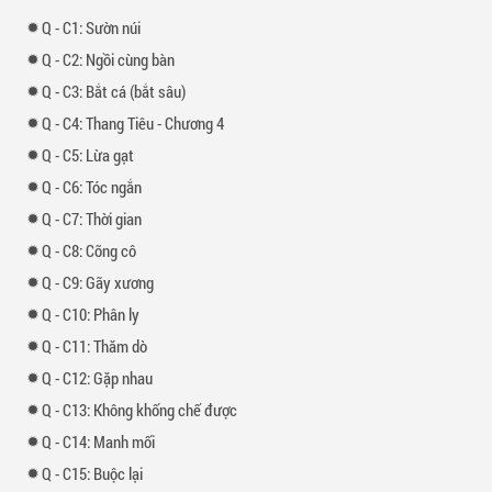
-
1: Sườn núi
-
2: Ngồi cùng bàn
-
3: Bắt cá (bắt sâu)
-
4: Thang Tiêu - Chương 4
-
5: Lừa gạt
-
6: Tóc ngắn
-
7: Thời gian
-
8: Cõng cô
-
9: Gãy xương
-
10: Phân ly
-
11: Thăm dò
-
12: Gặp nhau
-
13: Không khống chế được
-
14: Manh mối
-
15: Buộc lại