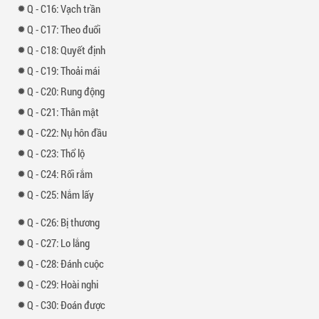
-
16: Vạch trần
-
17: Theo đuổi
-
18: Quyết định
-
19: Thoải mái
-
20: Rung động
-
21: Thân mật
-
22: Nụ hôn đầu
-
23: Thổ lộ
-
24: Rối rắm
-
25: Nắm lấy
-
26: Bị thương
-
27: Lo lắng
-
28: Đánh cuộc
-
29: Hoài nghi
-
30: Đoán được