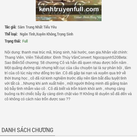
Tác giả:
Sâm Trung Nhất Tiểu Yêu
Thể loại:
Ngôn Tình
,
Xuyên Không
,
Trọng Sinh
Trạng thái:
Full
Nội dung: thanh mai trúc mã, trùng sinh, hài hước, oan gia.Nhân vật chính:
Thang Viên, Viên TiêuEditor: Đinh Thùy VânConvert: Ngocquynh520Beta:
Sao BiểnSố chương: 58 chương Cô và hắn đã quen nhau được bốn năm .
Một quãng đường dài nhưng kết cục của câu chuyện lại là sự phản bội , tâm
trí của cô lúc này như đống tro tàn .Cô đã gặp tai nạn và xuyên qua trở về
thời trung học , cô đã rút kinh nghiệm trước đây nên tâm bắt đầu tuyệt tình
với tất cả ...Nhưng khi anh xuất hiện , một người thông minh đã giăng toàn
bộ bẫy tình nhắm vào cô . Cô đã biết và trốn tránh khỏi anh , nhưng càng
buông ra thì chiếc bẫy ấy càng dính chặt vào !!! Không lẽ duyên số đã đến và
cô không có cách nào trốn được sao ??
DANH SÁCH CHƯƠNG