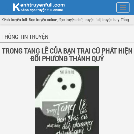
Hiện
menu
Kênh truyện full: Đọc truyện online, đọc truyện chữ, truyện full, truyện hay. Tổng hợp đầy đủ và cập nhật liên tục.
THÔNG TIN TRUYỆN
TRONG TANG LỄ CỦA BẠN TRAI CŨ PHÁT HIỆN
ĐỐI PHƯƠNG THÀNH QUỶ