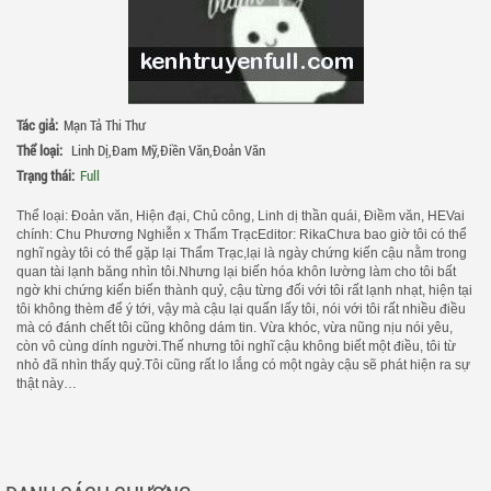
Tác giả:
Mạn Tả Thi Thư
Thể loại:
Linh Dị
,
Đam Mỹ
,
Điền Văn
,
Đoản Văn
Trạng thái:
Full
Thể loại: Đoản văn, Hiện đại, Chủ công, Linh dị thần quái, Điềm văn, HEVai
chính: Chu Phương Nghiễn x Thẩm TrạcEditor: RikaChưa bao giờ tôi có thể
nghĩ ngày tôi có thể gặp lại Thẩm Trạc,lại là ngày chứng kiến cậu nằm trong
quan tài lạnh băng nhìn tôi.Nhưng lại biến hóa khôn lường làm cho tôi bất
ngờ khi chứng kiến biến thành quỷ, cậu từng đối với tôi rất lạnh nhạt, hiện tại
tôi không thèm để ý tới, vậy mà cậu lại quấn lấy tôi, nói với tôi rất nhiều điều
mà có đánh chết tôi cũng không dám tin. Vừa khóc, vừa nũng nịu nói yêu,
còn vô cùng dính người.Thế nhưng tôi nghĩ cậu không biết một điều, tôi từ
nhỏ đã nhìn thấy quỷ.Tôi cũng rất lo lắng có một ngày cậu sẽ phát hiện ra sự
thật này…